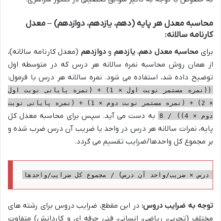
محاسبه معدل هر پایه (دهم، یازدهم، دوازدهم) – معدل
کارنامه سالانه:
برای
محاسبه معدل دهم
،
یازدهم
و
دوازدهم
(معدل کارنامه سالانه)،
از همان روش محاسبه نمره سالانه هر درس که در متوسطه اول
توضیح داده شد، استفاده می شود. نمره سالانه هر درس با فرمول:
((نمره مستمر نوبت اول × 1) + (نمره پایانی نوبت اول
× 2) + (نمره مستمر نوبت دوم × 1) + (نمره پایانی نوبت
به دست می آید. سپس برای محاسبه معدل کل
دوم × 4)) / 8
پایه، نمرات سالانه هر درس در واحد یا ضریب آن درس ضرب شده و
بر مجموع کل واحدها/ضرایب تقسیم می گردد.
هر درس × ضریب/واحد آن درس) / مجموع کل ضرایب/واحدها
توجه به ضرایب دروس:
در این مقطع، ضرایب دروس برای رشته های
مختلف (تجربی، ریاضی، انسانی، فنی حرفه ای و کاردانش) متفاوت