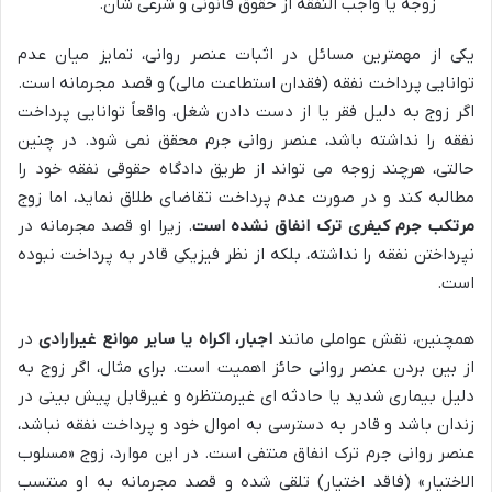
زوجه یا واجب النفقه از حقوق قانونی و شرعی شان.
یکی از مهمترین مسائل در اثبات عنصر روانی، تمایز میان عدم
توانایی پرداخت نفقه (فقدان استطاعت مالی) و قصد مجرمانه است.
اگر زوج به دلیل فقر یا از دست دادن شغل، واقعاً توانایی پرداخت
نفقه را نداشته باشد، عنصر روانی جرم محقق نمی شود. در چنین
حالتی، هرچند زوجه می تواند از طریق دادگاه حقوقی نفقه خود را
مطالبه کند و در صورت عدم پرداخت تقاضای طلاق نماید، اما زوج
مرتکب جرم کیفری ترک انفاق نشده است
. زیرا او قصد مجرمانه در
نپرداختن نفقه را نداشته، بلکه از نظر فیزیکی قادر به پرداخت نبوده
است.
همچنین، نقش عواملی مانند
اجبار، اکراه یا سایر موانع غیرارادی
در
از بین بردن عنصر روانی حائز اهمیت است. برای مثال، اگر زوج به
دلیل بیماری شدید یا حادثه ای غیرمنتظره و غیرقابل پیش بینی در
زندان باشد و قادر به دسترسی به اموال خود و پرداخت نفقه نباشد،
عنصر روانی جرم ترک انفاق منتفی است. در این موارد، زوج «مسلوب
الاختیار» (فاقد اختیار) تلقی شده و قصد مجرمانه به او منتسب