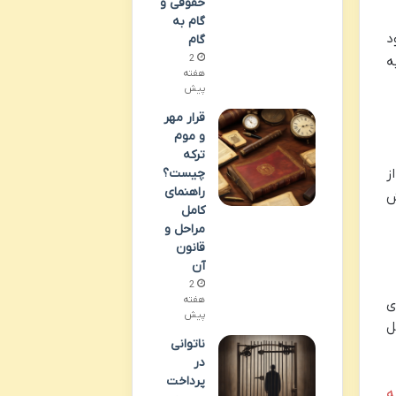
حقوقی و
گام به
د
گام
2
ه
هفته
پیش
قرار مهر
و موم
ترکه
چیست؟
ز
راهنمای
ش
کامل
مراحل و
قانون
آن
2
هفته
ی
پیش
ل
ناتوانی
در
پرداخت
ه