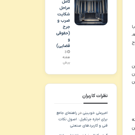
کامل
مراحل
شکایت
ضرب و
ا
جرح
(حقوقی
،
و
ح
قضایی)
3
هفته
پیش
ن
ن
ن
نظرات کاربران
امیرعلی خویینی
در
راهنمای جامع
برای اجاره جرثقیل : اصول نکات
ه
فنی و کاربردهای صنعتی
ن