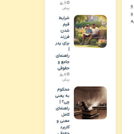
5 روز
و
پیش
ی و
شرایط
ه
قیم
شدن
فرزند
برای پدر
|
راهنمای
جامع و
حقوقی
6 روز
پیش
محکوم
به یعنی
چی؟ |
راهنمای
کامل
معنی و
کاربرد
حقوقی