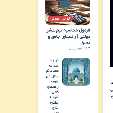
قوانین حقوقی
فرمول محاسبه نیم عشر
دولتی | راهنمای جامع و
دقیق
16 ساعت پیش
در چه
صورت
عقد دائم
باطل می
شود؟ |
،
راهنمای
ی
کامل
،
شرایط
بطلان
نکاح