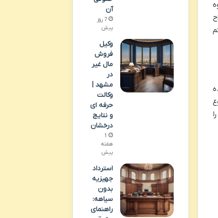
ه
آن
ح
7 روز
پیش
م
وکیل
فروش
مال غیر
در
مشهد |
ه
وکالت
ع
حرفه ای
ا
و نتایج
درخشان
1
هفته
پیش
استرداد
جهیزیه
بدون
سیاهه:
راهنمای