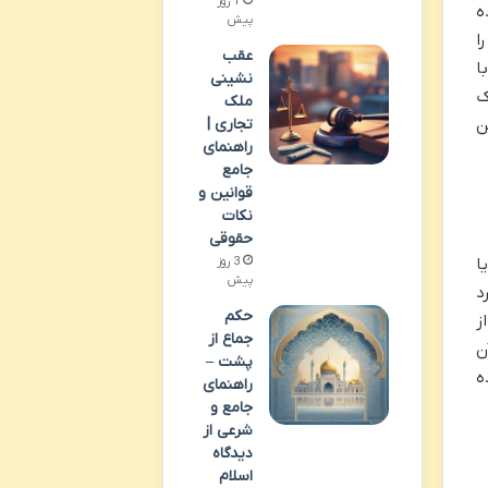
1 روز
ه
پیش
ا
عقب
ا
نشینی
ک
ملک
تجاری |
ن
راهنمای
جامع
قوانین و
نکات
حقوقی
3 روز
ا
پیش
د
حکم
ز
جماع از
ن
پشت –
ه
راهنمای
جامع و
شرعی از
دیدگاه
اسلام