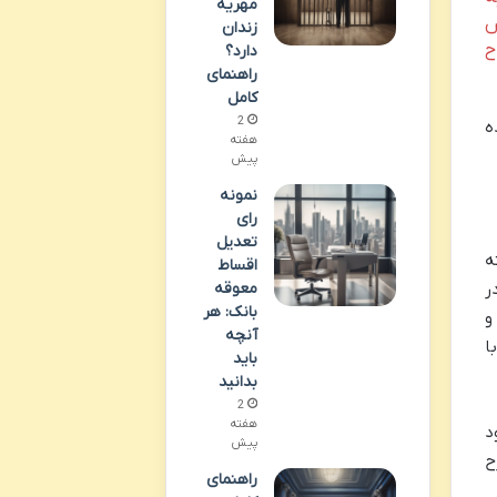
مهریه
ش
زندان
ح
دارد؟
راهنمای
کامل
2
ه
هفته
پیش
نمونه
رای
تعدیل
ه
اقساط
معوقه
ر
بانک: هر
و
آنچه
ا
باید
بدانید
2
هفته
د
پیش
ح
راهنمای