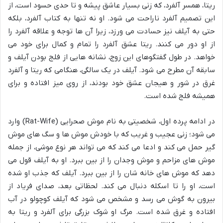
ریتا، همسر آلفرد، که زنی بسیار عاشق پیشه و تا حدی حسود است، از
این تصمیم آلفرد ناراحت می شود. او نه تنها به کتاب آلفرد، بلکه
حتی به آیلف نیز حسادت می ورزد، زیرا آن ها توجه و علاقه آلفرد را
از او دور می کنند. ریتا عشق آلفرد را تمام و کمال برای خود می
خواهد. در طول گفتگوهای این زوج، نشانه هایی از فلج بودن آیلف و
سابقه آن مطرح می شود. آیلف در یک سالگی، هنگامی که ریتا و آلفرد
غرق در شور و هیجان عشق خود بودند، از روی میز افتاده و برای
همیشه فلج شده است.
در ادامه پرده اول، شخصیتی به نام موش صحرایی (Rat-Wife) وارد
می شود؛ زنی عجیب و غریب که با خودش موش ها و سگ های موش
گیر حمل می کند و ادعا می کند که می تواند هر نوع موشی، از جمله
موش های مزاحم و موش وجدان را از بین ببرد. او به آیلف قول می
دهد که موش های خانه شان را از بین ببرد. آیلف که جذب او شده
است، او را تا اسکله دنبال می کند. لحظاتی بعد، صدای فریاد از
بیرون به گوش می رسد و مشخص می شود که آیلف کوچولو در آب
افتاده و غرق شده است. مرگ او شوک بزرگی برای آلفرد و ریتا به