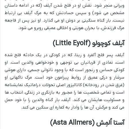
ویرانی منجر شود. نقش او در فلج شدن آیلف (که در ادامه داستان
مشخص می شود) و سپس حسادتش که به مرگ آیلف بی ارتباط
نیست، بار گناه سنگینی بر دوش او می گذارد. او نیز پس از فاجعه
مرگ فرزندش، با بحران هویتی و اخلاقی عمیقی روبرو می شود.
آیلف کوچولو (Little Eyolf)
آیلف، پسر فلج آلفرد و ریتا، که در کودکی در یک حادثه فلج شده
است، نمادی از قربانیان بی توجهی و خودخواهی والدین است. او
کودکی حساس و رنجور است که با وجود ناتوانی جسمی، دارای هوشی
سرشار و درکی عمیق از روابط پیرامون خود است. مرگ ناگهانی او
(غرق شدن در رودخانه) کاتالیزور اصلی تحولات دراماتیک نمایشنامه
است و تمامی شخصیت ها را مجبور به بازنگری در زندگی، انتخاب ها
و مسئولیت هایشان می کند. آیلف، بار گناه والدین را با خود حمل
می کند و مرگش، آن ها را وادار به کفاره ای سنگین می کند.
آستا اُلمِش (Asta Allmers)