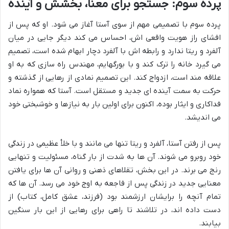
پرده سوم: جستجو برای معنا، بخشش و آینده
پرده سوم با تصمیمی مهم از سوی آستا آغاز می شود. او که پس از
افشای راز هویت واقعی اش، احساس می کند دیگر جایی در میان
آلفرد و ریتا ندارد و رابطه اش با آلفرد دچار ابهام شده است، تصمیم
می گیرد خانه را ترک کند و با بورگهایم، مهندس راه سازی که به او
علاقه مند است، ازدواج کند. این تصمیم نمادی از رهایی از گذشته و
حرکت به سمت آینده ای جدید و مستقل است. آستا که همواره نماد
فداکاری و ایثار بوده، اکنون برای اولین بار به نیازها و خوشبختی خود
می اندیشد.
پس از رفتن آستا، آلفرد و ریتا تنها می مانند و با خلأ عظیمی در زندگی
خود روبرو می شوند. آن ها به شدت از بار گناه، مسئولیت و تنهایی
رنج می برند. در این بخش، تقلاهای ذهنی و روانی آن ها برای یافتن
معنایی جدید در زندگی پس از فاجعه به اوج خود می رسد. آن ها که
تمام آنچه را برایشان ارزشمند بود (فرزند، عشق کامل، کتاب) از
دست داده اند، در تلاشند تا راهی برای رهایی از این بار سنگین
بیابند.