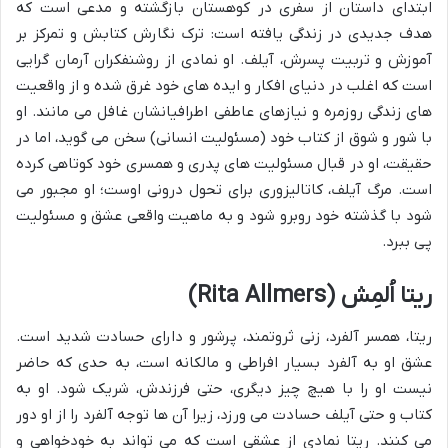
ابتدای داستان از سفری در کوهستان بازگشته و مدعی است که
هدف جدیدی در زندگی یافته است: ترک نگارش کتابش و تمرکز بر
آموزش و تربیت پسرش، آیلف. او نمادی از روشنفکران آرمان گرایی
است که اغلب در دنیای افکار و ایده های خود غرق شده و از واقعیت
های زندگی روزمره و نیازهای عاطفی اطرافیانشان غافل می مانند. او
با شور و شوق از کتاب خود (مسئولیت انسانی) سخن می گوید، اما در
حقیقت، او در قبال مسئولیت های پدری و همسری خود کوتاهی کرده
است. مرگ آیلف، کاتالیزوری برای تحول درونی اوست؛ او مجبور می
شود با گذشته خود روبرو شود و به ماهیت واقعی عشق و مسئولیت
پی ببرد.
ریتا اُلمِش (Rita Allmers)
ریتا، همسر آلفرد، زنی ثروتمند، پرشور و دارای حسادت شدید است.
عشق او به آلفرد بسیار افراطی و مالکانه است، به حدی که حاضر
نیست او را با هیچ چیز دیگری، حتی فرزندش، شریک شود. او به
کتاب و حتی آیلف حسادت می ورزد، زیرا آن ها توجه آلفرد را از او دور
می کنند. ریتا نمادی از عشقی است که می تواند به خودخواهی و