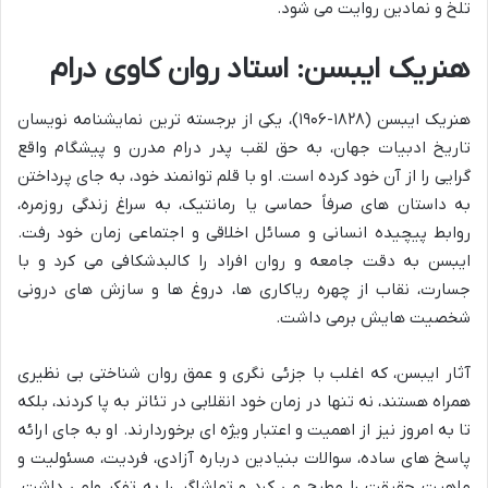
تلخ و نمادین روایت می شود.
هنریک ایبسن: استاد روان کاوی درام
هنریک ایبسن (۱۸۲۸-۱۹۰۶)، یکی از برجسته ترین نمایشنامه نویسان
تاریخ ادبیات جهان، به حق لقب پدر درام مدرن و پیشگام واقع
گرایی را از آن خود کرده است. او با قلم توانمند خود، به جای پرداختن
به داستان های صرفاً حماسی یا رمانتیک، به سراغ زندگی روزمره،
روابط پیچیده انسانی و مسائل اخلاقی و اجتماعی زمان خود رفت.
ایبسن به دقت جامعه و روان افراد را کالبدشکافی می کرد و با
جسارت، نقاب از چهره ریاکاری ها، دروغ ها و سازش های درونی
شخصیت هایش برمی داشت.
آثار ایبسن، که اغلب با جزئی نگری و عمق روان شناختی بی نظیری
همراه هستند، نه تنها در زمان خود انقلابی در تئاتر به پا کردند، بلکه
تا به امروز نیز از اهمیت و اعتبار ویژه ای برخوردارند. او به جای ارائه
پاسخ های ساده، سوالات بنیادین درباره آزادی، فردیت، مسئولیت و
ماهیت حقیقت را مطرح می کرد و تماشاگر را به تفکر وامی داشت.