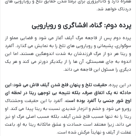
همراه دارد و کاتالیزوری برای برملا شدن حقایق تلخ و رویارویی های
دردناک خواهد شد.
پرده دوم: گناه، افشاگری و رویارویی
پرده دوم پس از فاجعه مرگ آیلف آغاز می شود و فضایی مملو از
سوگواری، پشیمانی و رویارویی های تلخ را به نمایش می گذارد. آلفرد
و ریتا هر دو از مرگ فرزندشان به شدت اندوهگین هستند، اما این
اندوه به جای همبستگی، آن ها را از یکدیگر دورتر می کند و هر یک
دیگری را مسئول این فاجعه می داند.
در این پرده،
حقیقت تلخ و پنهان فلج شدن آیلف فاش می شود: این
حادثه نه یک اتفاق صرف، بلکه نتیجه بی توجهی ریتا در لحظه ای
اوج شور جنسی با آلفرد بوده است.
آلفرد با این حقیقت وحشتناک
روبرو می شود و خشم و انزجار شدیدی نسبت به ریتا پیدا می کند. او
ریتا را نه تنها مسبب فلج شدن آیلف، بلکه مسبب اصلی مرگ او نیز
می داند، زیرا معتقد است حسادت و عشق مالکانه ریتا به او، باعث
غفلت از آیلف و نهایتاً مرگش شده است.