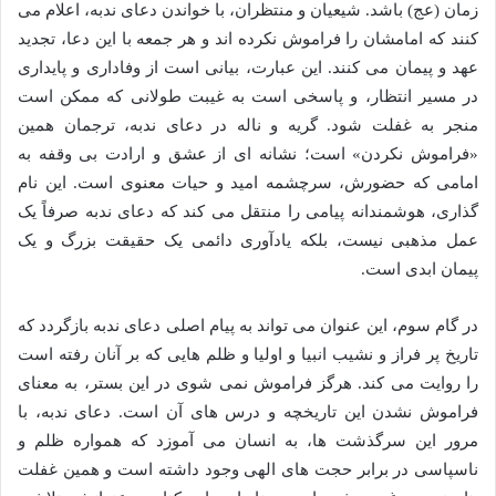
زمان (عج) باشد. شیعیان و منتظران، با خواندن دعای ندبه، اعلام می
کنند که امامشان را فراموش نکرده اند و هر جمعه با این دعا، تجدید
عهد و پیمان می کنند. این عبارت، بیانی است از وفاداری و پایداری
در مسیر انتظار، و پاسخی است به غیبت طولانی که ممکن است
منجر به غفلت شود. گریه و ناله در دعای ندبه، ترجمان همین
«فراموش نکردن» است؛ نشانه ای از عشق و ارادت بی وقفه به
امامی که حضورش، سرچشمه امید و حیات معنوی است. این نام
گذاری، هوشمندانه پیامی را منتقل می کند که دعای ندبه صرفاً یک
عمل مذهبی نیست، بلکه یادآوری دائمی یک حقیقت بزرگ و یک
پیمان ابدی است.
در گام سوم، این عنوان می تواند به پیام اصلی دعای ندبه بازگردد که
تاریخ پر فراز و نشیب انبیا و اولیا و ظلم هایی که بر آنان رفته است
را روایت می کند. هرگز فراموش نمی شوی در این بستر، به معنای
فراموش نشدن این تاریخچه و درس های آن است. دعای ندبه، با
مرور این سرگذشت ها، به انسان می آموزد که همواره ظلم و
ناسپاسی در برابر حجت های الهی وجود داشته است و همین غفلت