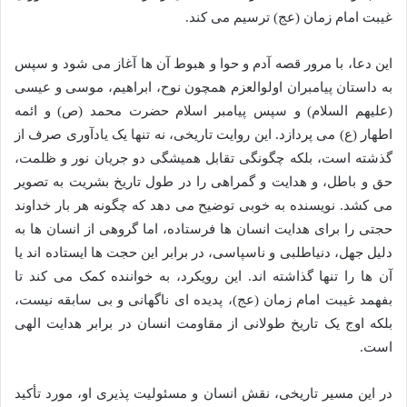
غیبت امام زمان (عج) ترسیم می کند.
این دعا، با مرور قصه آدم و حوا و هبوط آن ها آغاز می شود و سپس
به داستان پیامبران اولوالعزم همچون نوح، ابراهیم، موسی و عیسی
(علیهم السلام) و سپس پیامبر اسلام حضرت محمد (ص) و ائمه
اطهار (ع) می پردازد. این روایت تاریخی، نه تنها یک یادآوری صرف از
گذشته است، بلکه چگونگی تقابل همیشگی دو جریان نور و ظلمت،
حق و باطل، و هدایت و گمراهی را در طول تاریخ بشریت به تصویر
می کشد. نویسنده به خوبی توضیح می دهد که چگونه هر بار خداوند
حجتی را برای هدایت انسان ها فرستاده، اما گروهی از انسان ها به
دلیل جهل، دنیاطلبی و ناسپاسی، در برابر این حجت ها ایستاده اند یا
آن ها را تنها گذاشته اند. این رویکرد، به خواننده کمک می کند تا
بفهمد غیبت امام زمان (عج)، پدیده ای ناگهانی و بی سابقه نیست،
بلکه اوج یک تاریخ طولانی از مقاومت انسان در برابر هدایت الهی
است.
در این مسیر تاریخی، نقش انسان و مسئولیت پذیری او، مورد تأکید