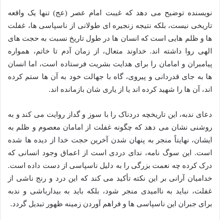
نویسنده توضیح می دهد که غیبت امام عصر (عج) تنها یک واقعه
تاریخی نیست، بلکه نتیجه زنجیره ای طولانی از ناسپاسی ها، غفلت
ها و ظلم هایی است که انسان ها در طول تاریخ نسبت به حجت های
الهی روا داشته اند. خداوند متعال، از زمان آدم تا خاتم، همواره
پیامبران و امامان را برای هدایت بشریت فرستاده است، اما انسان
ها به جای قدردانی و پیروی، گاه با جهالت خود به آن ها ستم کرده
اند، آن ها را شهید کرده اند یا از یاری شان بازمانده اند.
دعای ندبه، این تاریخچه دردناک را با سوز و گداز روایت می کند و به
روشنی نشان می دهد که چگونه غفلت از امامان معصوم و ظلم به
ایشان، نهایتاً منجر به پنهان شدن آخرین حجت خدا از دیده ها شده
است. این سوگ نامه، ندای دردی است از اعماق وجود انسانی که
درک کرده چه نعمت بزرگی را به دلیل ناسپاسی از دست داده است.
خدامیان آرانی بر این نکته تأکید می کند که این درد و رنج ناشی از
غفلت، نباید به ناامیدی منجر شود، بلکه باید به بیدارباشی و ندبه
برای جبران این ناسپاسی ها و فراهم آوردن زمینه ظهور تبدیل گردد.