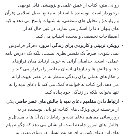
روانی متن، کتاب از عمق علمی و پژوهشی قابل توجهی
برخوردار است. نویسنده با استناد به منابع اصیل اسلامی (قرآن
و روایات) و تحلیل های منطقی، به شبهات پاسخ می دهد و لایه
های پنهان دعا را آشکار می سازد، در عین حال که از
اصطلاحات تخصصی و پیچیده اجتناب می کند.
رویکرد تربیتی و کاربردی برای زندگی امروز:
«هرگز فراموش
نمی شوی» صرفاً یک تفسیر نظری نیست، بلکه یک «درس نامه
عملی» است. خدامیان آرانی به خوبی ارتباط میان فرازهای
دعا و چالش ها و نیازهای انسان معاصر را برقرار می کند و
راهکارهای عملی برای زندگی منتظرانه در عصر غیبت ارائه
می دهد. این کتاب به خواننده کمک می کند تا دعای ندبه را نه
تنها بخواند، بلکه در زندگی خود پیاده کند.
ارتباط دادن مفاهیم دعای ندبه با چالش های عصر حاضر:
یکی
از برجسته ترین ویژگی های کتاب، توانایی نویسنده در به
روزرسانی مفاهیم دعای ندبه و ارتباط دادن آن ها با مسائل و
چالش های امروز جامعه است. او نشان می دهد که چگونه پیام
های این دعای کهن، برای هدایت انسان در دنیای مدرن نیز