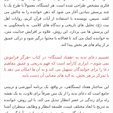
فکری مشخص طراحی شده است. هر ایستگاه، معمولاً با طرح یک یا
چند پرسش بنیادین آغاز می شود که ذهن خواننده را به چالش می
کشد. سپس، نویسنده با استفاده از آیات قرآن کریم، روایات اهل
بیت (ع)، تحلیل های تاریخی و دیدگاه های کلامی، به پاسخگویی به
این پرسش ها می پردازد. این روش، علاوه بر افزایش جذابیت متن،
به خواننده کمک می کند تا فعالانه با محتوا درگیر شود و درکی عمیق
تر از پیام های هر بخش پیدا کند.
تقسیم دعای ندبه به «هفتاد ایستگاه» در کتاب «هرگز فراموش
نمی شوی»، ابزاری کارآمد است که فهم تدریجی و عمیق مفاهیم
دعا را برای خوانندگان تسهیل می کند و به آن ها امکان می دهد تا
با تمرکز بر هر بخش، به لایه های معنایی آن دست یابند.
این ساختار هفتاد ایستگاهی، در واقع، یک برنامه آموزشی و تربیتی
جامع است که دعای ندبه را از یک متن صرفاً برای تلاوت، به یک نقشه
راه برای زندگی در عصر انتظار تبدیل می کند. با این روش، خواننده
به تدریج با ابعاد مختلف غیبت، فلسفه انتظار و وظایف منتظران آشنا
می شود و می تواند گامی مؤثر در جهت خودسازی و آمادگی برای