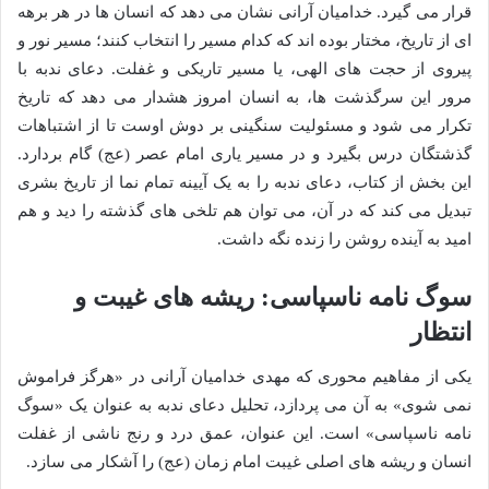
قرار می گیرد. خدامیان آرانی نشان می دهد که انسان ها در هر برهه
ای از تاریخ، مختار بوده اند که کدام مسیر را انتخاب کنند؛ مسیر نور و
پیروی از حجت های الهی، یا مسیر تاریکی و غفلت. دعای ندبه با
مرور این سرگذشت ها، به انسان امروز هشدار می دهد که تاریخ
تکرار می شود و مسئولیت سنگینی بر دوش اوست تا از اشتباهات
گذشتگان درس بگیرد و در مسیر یاری امام عصر (عج) گام بردارد.
این بخش از کتاب، دعای ندبه را به یک آیینه تمام نما از تاریخ بشری
تبدیل می کند که در آن، می توان هم تلخی های گذشته را دید و هم
امید به آینده روشن را زنده نگه داشت.
سوگ نامه ناسپاسی: ریشه های غیبت و
انتظار
یکی از مفاهیم محوری که مهدی خدامیان آرانی در «هرگز فراموش
نمی شوی» به آن می پردازد، تحلیل دعای ندبه به عنوان یک «سوگ
نامه ناسپاسی» است. این عنوان، عمق درد و رنج ناشی از غفلت
انسان و ریشه های اصلی غیبت امام زمان (عج) را آشکار می سازد.