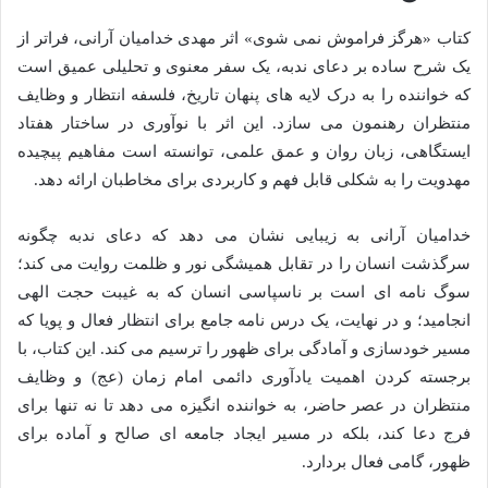
کتاب «هرگز فراموش نمی شوی» اثر مهدی خدامیان آرانی، فراتر از
یک شرح ساده بر دعای ندبه، یک سفر معنوی و تحلیلی عمیق است
که خواننده را به درک لایه های پنهان تاریخ، فلسفه انتظار و وظایف
منتظران رهنمون می سازد. این اثر با نوآوری در ساختار هفتاد
ایستگاهی، زبان روان و عمق علمی، توانسته است مفاهیم پیچیده
مهدویت را به شکلی قابل فهم و کاربردی برای مخاطبان ارائه دهد.
خدامیان آرانی به زیبایی نشان می دهد که دعای ندبه چگونه
سرگذشت انسان را در تقابل همیشگی نور و ظلمت روایت می کند؛
سوگ نامه ای است بر ناسپاسی انسان که به غیبت حجت الهی
انجامید؛ و در نهایت، یک درس نامه جامع برای انتظار فعال و پویا که
مسیر خودسازی و آمادگی برای ظهور را ترسیم می کند. این کتاب، با
برجسته کردن اهمیت یادآوری دائمی امام زمان (عج) و وظایف
منتظران در عصر حاضر، به خواننده انگیزه می دهد تا نه تنها برای
فرج دعا کند، بلکه در مسیر ایجاد جامعه ای صالح و آماده برای
ظهور، گامی فعال بردارد.