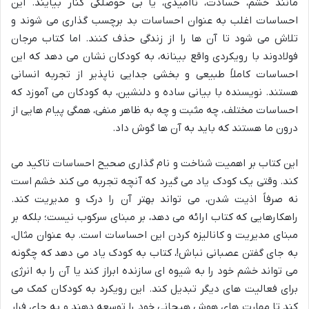
مانند خشم، حسادت، ناامیدی، یا بی حوصلگی کنار بیایند. این
احساسات اغلب به عنوان احساسات بد برچسب گذاری می شوند و
تلاش می شود تا آن ها را از زندگی حذف کنند. اما کتاب مرجان
فولادوند با رویکردی واقع بینانه، به کودکان نشان می دهد که این
احساسات کاملاً طبیعی و بخشی جدایی ناپذیر از تجربه انسانی
هستند. نویسنده با بیانی ساده و دلنشین، به کودکان می آموزد که
احساسات مختلف، چه مثبت و چه به ظاهر منفی، همگی پیام هایی از
درون ما هستند که باید به آن ها گوش داد.
این کتاب بر اهمیت شناخت و نام گذاری صحیح احساسات تاکید می
کند. وقتی یک کودک یاد می گیرد که آنچه تجربه می کند خشم است
نه صرفاً اذیت شدن، می تواند بهتر آن را درک و مدیریت کند.
راهکارهایی که کتاب ارائه می دهد، بر مبنای سرکوب نیست؛ بلکه بر
مبنای مدیریت و کانالیزه کردن این احساسات است. به عنوان مثال،
به جای گفتن عصبانی نباش!، کتاب به کودک یاد می دهد که چگونه
می تواند خشم خود را به شیوه ای سازنده ابراز کند یا آن را به انرژی
برای فعالیت های دیگر تبدیل کند. این رویکرد به کودکان کمک می
کند تا مهارت های هوش هیجانی خود را توسعه دهند و به جای فرار