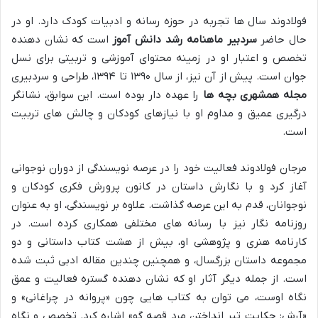
فولادوند سال ها تجربه در حوزه رسانه و ادبیات کودک دارد. او در
حال حاضر
سردبیر ماهنامه رشد دانش آموز
است که نشان دهنده
تخصص و اعتبار او در زمینه محتوای آموزشی و تربیتی برای نسل
جوان است. پیش از آن نیز، از سال ۱۳۹۰ تا ۱۳۹۴، طراحی و سردبیری
مجله همشهری بچه ها
را عهده دار بوده است. این سوابق، نشانگر
درگیری عمیق و مداوم او با نیازهای کودکان و چالش های تربیت
است.
مرجان فولادوند فعالیت خود را در عرصه نویسندگی از دوران نوجوانی
آغاز کرد و با نگارش داستان در کانون پرورش فکری کودکان و
نوجوانان، قدم به این عرصه گذاشت. علاوه بر نویسندگی، او به عنوان
روزنامه نگار نیز با رسانه های مختلفی همکاری کرده است. در
کارنامه هنری و پژوهشی او، بیش از هشت کتاب داستانی و دو
مجموعه داستان بزرگسال، و همچنین چندین مقاله ادبی ثبت شده
است. از جمله دیگر آثار او که نشان دهنده گستره فعالیت و عمق
نگاه اوست، می توان به کتاب هایی چون «پروانه در چراغانی» و
«آرش: حکایت تیر انداختن مرد قصه گو» اشاره کرد. تخصص و نگاه