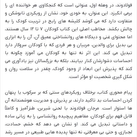
فولادوند، در وهله اول، عنوانی است که کنجکاوی هر خواننده ای را
برمی انگیزد. این عنوان، به خودی خود، نشان از رویکردی تابوشکن و
متفاوت دارد که می کوشد کلیشه های رایج در تربیت کودک را به
چالش بکشد. مخاطب اصلی این کتاب کودکان ۷ تا ۱۲ سال هستند،
اما محتوای غنی و دیدگاه های روانشناختی عمیق آن، آن را به ابزاری
بی بدیل برای والدین، مربیان و هر فردی که با کودکان سروکار دارد
تبدیل می کند. این اثر نه تنها به کودکان می آموزد چگونه با
احساسات دشوارشان کنار بیایند، بلکه به بزرگسالان نیز یادآوری می
کند که پذیرش این ابعاد از وجود کودک، چقدر در سلامت روان و
شکل گیری شخصیت او مؤثر است.
پیام محوری کتاب، برخلاف رویکردهای سنتی که بر سرکوب یا پنهان
کردن احساسات بد تاکید دارند، بر پذیرش و مدیریت هوشمندانه آن
ها استوار است. مرجان فولادوند با لحنی شیرین، طنزآمیز و کاملاً
قابل فهم برای کودکان، مفاهیم پیچیده روانشناسی را به زبانی ساده
و داستانی تبدیل می کند. او نشان می دهد که خشم، حسادت،
لجبازی، و حتی بی معرفتی، نه تنها پدیده هایی طبیعی در مسیر رشد