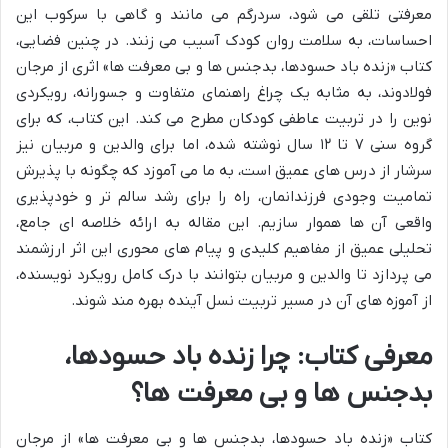
معرفتی تلقی می شود، سردرگم می مانند و گاهی با سرکوب این
احساسات، به سلامت روان کودک آسیب می زنند. در چنین فضایی،
کتاب «زنده باد حسودها، بدجنس ها و بی معرفت ها» اثری از مرجان
فولادوند، به مثابه یک چراغ راهنمای متفاوت و جسورانه، رویکردی
نوین را در تربیت عاطفی کودکان مطرح می کند. این کتاب، که برای
گروه سنی ۷ تا ۱۲ سال نوشته شده، اما برای والدین و مربیان نیز
سرشار از درس های عمیق است، به ما می آموزد که چگونه با پذیرش
تمامیت وجودی فرزندانمان، راه را برای رشد سالم تر و خودپذیری
واقعی آن ها هموار سازیم. این مقاله به ارائه خلاصه ای جامع،
تحلیلی عمیق از مفاهیم کلیدی و پیام های محوری این اثر ارزشمند
می پردازد تا والدین و مربیان بتوانند با درک کامل رویکرد نویسنده،
از آموزه های آن در مسیر تربیت نسل آینده بهره مند شوند.
معرفی کتاب: چرا زنده باد حسودها،
بدجنس ها و بی معرفت ها؟
کتاب «زنده باد حسودها، بدجنس ها و بی معرفت ها» از مرجان