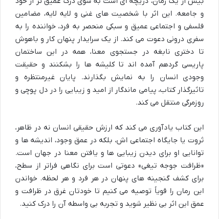
بیش از یک رمان، دریچه ای است به سوی درک عمیق تر از خود
و جامعه. این اثر با شخصیت های غنی و لایه لایه، مضامین
فلسفی و اجتماعی عمیق و سبکی منحصر به فرد، خواننده را به
سفری درونی دعوت می کند. از یک سرایدار پنهان کار و باهوش
تا دختری نابغه در جستجوی معنا، همه در این ساختمان
پاریسی گردهم آمده اند تا کلیشه ها را بشکنند و حقیقت
وجودی انسان را به نمایش بگذارند. پایان غیرمنتظره و
تاثیرگذار کتاب، پیامی ماندگار از امید و زیبایی را در دل پوچی و
روزمرگی منتقل می کند.
این کتاب یادآوری می کند که ارزش حقیقی انسان نه در ظاهر،
ثروت یا جایگاه اجتماعی اش، بلکه در عمق وجود، اندیشه ها و
توانایی او برای دیدن زیبایی ها و یافتن معنا در جهان است.
«ظرافت جوجه تیغی» دعوتی است برای نگاهی فراتر از سطح،
برای کشف گنجینه های پنهان در هر فرد و هر لحظه. خواندن
این رمان را قویاً توصیه می کنیم تا خودتان غرق در ظرافت و
عمق این اثر بی نظیر شوید و تجربه بی واسطه آن را درک کنید.