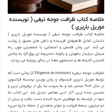
خلاصه کتاب ظرافت جوجه تیغی ( نویسنده
موریل باربری )
خلاصه کتاب ظرافت جوجه تیغی ( نویسنده موریل باربری )
داستان تقابل ظاهرهای فریبنده و باطن های عمیق را روایت
می کند. این رمان فلسفی و اجتماعی، با شخصیتی چون رنه
میشل، سرایدار باهوش، و پالوما، دختربچه ای پوچ گرا، به چالش
کشیدن کلیشه ها و جستجوی معنا در زندگی روزمره می پردازد.
«ظرافت جوجه تیغی» (L’Élégance du hérisson) رمانی است که
توسط موریل باربری، فیلسوف و رمان نویس برجسته فرانسوی،
در سال ۲۰۰۶ منتشر شد و به سرعت به یکی از پرفروش ترین و
تحسین شده ترین آثار ادبی معاصر تبدیل شد. این کتاب نه
تنها در فرانسه به موفقیتی خیره کننده دست یافت و بیش از
دو میلیون نسخه فروخت و جوایز متعددی از جمله جایزه «پری»