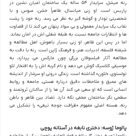
رنه میشل، سرایدار ۵۴ ساله یک ساختمان اعیان نشین در
پاریس است. او زنی میانسال، ظاهراً خشن، عبوس و با
شخصیتی تودار و گوشه گیر به نظر می رسد. رنه خود را پشت
نقاب یک سرایدار معمولی و بی سواد پنهان می کند تا از قضاوت
ها و انتظارات جامعه نسبت به طبقه شغلی اش در امان بماند.
اما در پس این ظاهر، او زنی بسیار باهوش، اهل مطالعه و
شیفته فلسفه، ادبیات، هنر، و فرهنگ ژاپن است. رنه با دقت به
مطالعه آثار فیلسوفان بزرگی چون مارکس می پردازد، به
موسیقی کلاسیک گوش می دهد و نام گربه اش را به افتخار لئو
تولستوی، «لئون» گذاشته است. زندگی درونی او سرشار از اندیشه
های عمیق و ملاحظات دقیق درباره هستی، جامعه و روابط
انسانی است که او سعی می کند آن ها را از ساکنان ثروتمند و
سطحی نگر ساختمان مخفی نگه دارد. تضاد بین ظاهر و باطن
رنه، هسته اصلی مفهوم «ظرافت جوجه تیغی» را تشکیل می
دهد.
پالوما ژوسه: دختری نابغه در آستانه پوچی
پالوما ژوسه، دختر ۱۲ ساله و فوق العاده باهوش یکی از خانواده