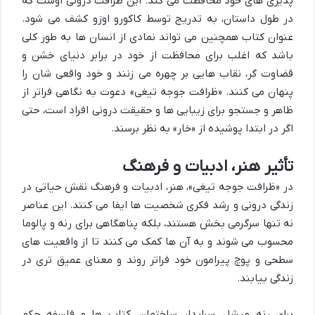
پذیری های خود محافظت می کند. این ظرافت درونی اوست که
در طول داستان، به تدریج توسط کاکورو اوزو کشف می شود.
عنوان کتاب همچنین می تواند نمادی از انسان ها به طور کلی
باشد که اغلب برای محافظت از خود در برابر دنیای خشن و
قضاوت گر، نقاب هایی بر چهره می زنند و خود واقعی شان را
پنهان می کنند. «ظرافت جوجه تیغی» دعوت به نگاهی فراتر از
ظاهر و جستجو برای زیبایی ها و حقیقت درونی افراد است، حتی
اگر در ابتدا پوشیده از «خار» به نظر برسند.
تأثیر هنر، ادبیات و فرهنگ
در «ظرافت جوجه تیغی»، هنر، ادبیات و فرهنگ نقش حیاتی در
زندگی درونی و رشد فکری شخصیت ها ایفا می کنند. این عناصر
نه تنها سرگرمی بخش هستند، بلکه پناهگاهی برای رنه و پالوما
محسوب می شوند و به آن ها کمک می کنند تا از واقعیت های
سطحی و پوچ پیرامون خود فراتر روند و معنای عمیق تری در
زندگی بیابند.
برای رنه میشل، سرایدار ساختمان، کتاب ها و فلسفه حکم