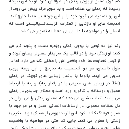
کم، درکی عمیق از پوچی زندگی در اطرافش دارد. او به این نتیجه
رسیده که زندگی بی هدف است و به سوی مرگ پیش می رود، از
این رو تصمیم می گیرد خود را از این چرخه بی معنا خارج کند.
اندیشه های او بازتابی از تفکرات اگزیستانسیالیستی است که
انسان را در مواجهه با دنیایی بی معنا به تصویر می کشد.
رنه نیز به نوعی با پوچی زندگی روزمره دست و پنجه نرم می
کند؛ او زندگی خود را در قالب یک سرایدار معمولی پنهان کرده و
از ترس قضاوت ها، خود واقعی اش را مخفی نگه می دارد. اما در
طول داستان، هر دو شخصیت به تدریج از این ورطه پوچی
بیرون می آیند. پالوما با یافتن زیبایی های کوچک در زندگی
(مثلاً در زیبایی های طبیعی یا در رفتار رنه)، و رنه با ارتباط
عمیق و دوستانه با کاکورو اوزو، امید و معنای جدیدی در زندگی
می یابند. کتاب نشان می دهد که معنای زندگی را می توان در
دل لحظات معمولی، در ارتباطات انسانی اصیل و در مواجهه با
هنر و فرهنگ کشف کرد. این اثر، مفهومی از «سبکی» و «سنگینی»
زندگی را مطرح می کند، جایی که حتی در مواجهه با واقعیت
های تلخ، می توان به سمت سبکی و یافتن زیبایی ها حرکت کرد.