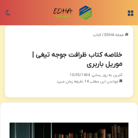
منو
تغی
مجله EDHA
/
کتاب
خلاصه کتاب ظرافت جوجه تیغی |
موریل باربری
آخرین به روز رسانی: 10/05/1404
خواندن این مطلب 14 دقیقه زمان میبرد