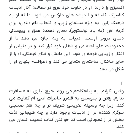
اکسیژن را دارند. او در خلوت خود غرق در مطالعه آثار ادبیات
کلاسیک، فلسفه و اندیشه های مارکس می شود. علاقه او به
فرهنگ ژاپن، به ویژه سینمای ژاپن، و انتخاب نام «لئون» برای
گربه اش (به یاد تولستوی)، نشان دهنده عمق و پیچیدگی
دنیای درونی اوست. ادبیات به رنه اجازه می دهد تا از
محدودیت های اجتماعی و شغلی خود فرار کند و در دنیایی از
افکار و زیبایی غوطه ور شود. این دانش و غنای فرهنگی، او را از
سایر ساکنان ساختمان متمایز می کند و «ظرافت» پنهان او را
شکل می دهد.
وقتی نگرانم، به پناهگاهم می روم. هیچ نیازی به مسافرت
ندارم. رفتن و پیوستن به قلمرو خاطرات ادبی ام کفایت می
کند. زیرا چه وسیله تفریحی شریف تر و چه هم صحبتی
سرگرم کننده تر از ادبیات وجود دارد و چه هیجانی لذت
بخش تر از هیجانی است که خواندن کتاب نصیب انسان می
کند.