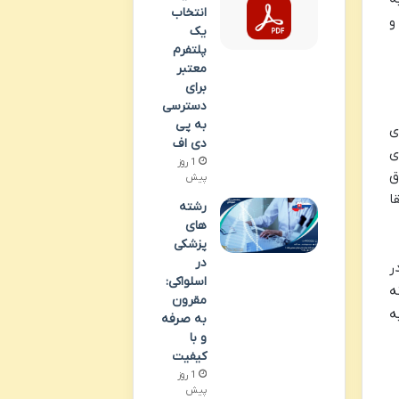
انتخاب
و
یک
پلتفرم
معتبر
برای
دسترسی
به پی
ی
دی اف
ی
1 روز
ق
پیش
ا
رشته
های
پزشکی
در
ر
اسلواکی:
ه
مقرون
ه
به صرفه
و با
کیفیت
1 روز
پیش