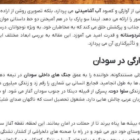
ی از آوارگی و کمبود
آب آشامیدنی
می پردازد، بلکه تصویری روشن از اراده 
ور را ارائه می دهد. لیندا سو پارک با در هم آمیختن دو خط داستانی موازی
ی جذاب و پرکشش خلق می کند که به مخاطبان خود، به ویژه نوجوانان، در
ردوستانه
و قدرت امید می آموزد. این مقاله به بررسی ابعاد مختلف ای
 تأثیرگذاری آن می پردازد.
رگی در سودان
لی مستندگونه، خواننده را به عمق
جنگ های داخلی سودان
در نیمه ده
ا به طول انجامید، فجایع انسانی بی شماری را رقم زد و زندگی میلیون ه
 زندگی
سلوا دوت
، پسرکی از قبیله دینکا در جنوب سودان آغاز می شود. او د
 زبان عربی، چالش هایی دارد، مشغول تحصیل است که ناگهان صدای شلی
شه ها پناه ببرند تا از حملات در امان بمانند. این لحظه، نقطه آغاز سف
روستای خود دور می شود و در راه با صحنه های دلخراشی از کشتار، تشنگی 
 خوبی بی رحمی جنگ و پیامدهای آن را بر زندگی کودکان و بی گناهان ب