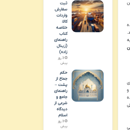
ن
ثبت
سفارش
واردات
کالا:
ه
خلاصه
.
کتاب
ه
راهنمای
(زینال
ن
زاده)
3 روز
پیش
حکم
جماع از
ی
پشت –
و
راهنمای
جامع و
ه
شرعی از
ی
دیدگاه
اسلام
3 روز
پیش
ی