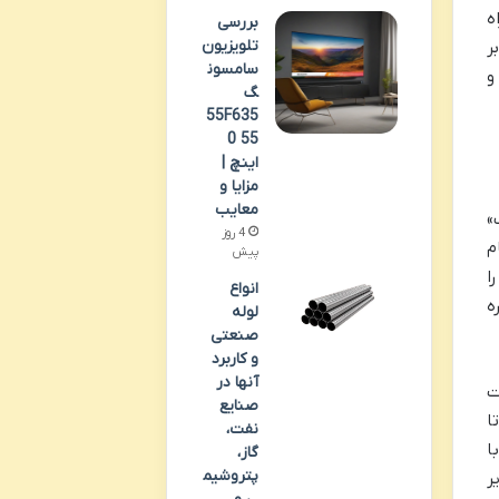
ه
بررسی
تلویزیون
ر
سامسون
و
گ
55F635
0 55
اینچ |
مزایا و
معایب
»
4 روز
م
پیش
ا
انواع
ه
لوله
صنعتی
و کاربرد
آنها در
ت
صنایع
ا
نفت،
ا
گاز،
پتروشیم
ر