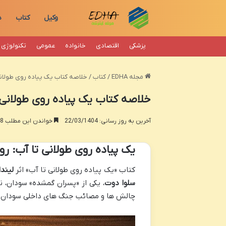
وکیل
کتاب
د
پزشکی
اقتصادی
خانواده
عمومی
تکنولوژی
مجله EDHA
/
کتاب
/
خلاصه کتاب یک پیاده روی طولانی 
خلاصه کتاب یک پیاده روی طولانی ت
آخرین به روز رسانی: 22/03/1404
خواندن این مطلب 18 دقیقه زمان میبرد
یک پیاده روی طولانی تا آب: رو
کتاب «یک پیاده روی طولانی تا آب» اثر
لیندا
سلوا دوت
، یکی از «پسران گمشده» سودان، 
چالش ها و مصائب جنگ های داخلی سودان و تل