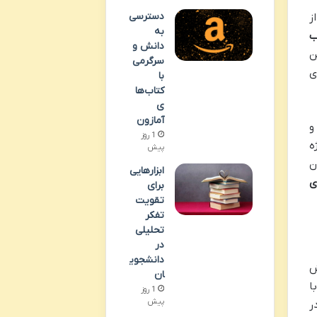
دسترسی
ز
به
ب
دانش و
ن
سرگرمی
ی
با
کتاب‌ها
ی
آمازون
و
1 روز
ه
پیش
ن
ابزارهایی
ی
برای
تقویت
تفکر
تحلیلی
در
دانشجوی
ش
ان
ا
1 روز
پیش
ر