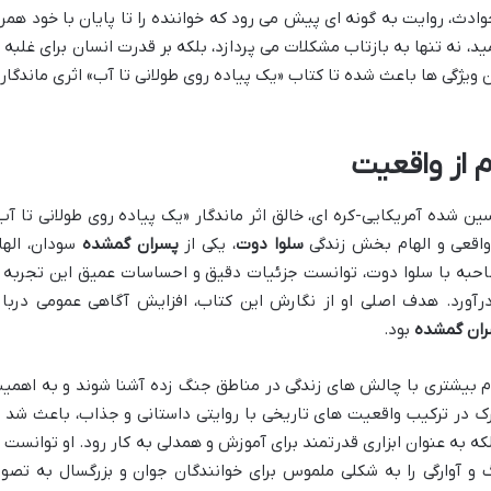
وادث، روایت به گونه ای پیش می رود که خواننده را تا پایان با خود همرا
ید، نه تنها به بازتاب مشکلات می پردازد، بلکه بر قدرت انسان برای غلبه ب
ن ویژگی ها باعث شده تا کتاب «یک پیاده روی طولانی تا آب» اثری ماندگار 
ام از واقعیت
ن شده آمریکایی-کره ای، خالق اثر ماندگار «یک پیاده روی طولانی تا آب
 واقعی و الهام بخش زندگی
سلوا دوت
، یکی از
پسران گمشده
سودان، الها
احبه با سلوا دوت، توانست جزئیات دقیق و احساسات عمیق این تجربه ر
درآورد. هدف اصلی او از نگارش این کتاب، افزایش آگاهی عمومی دربار
ران گمشده
بود.
ردم بیشتری با چالش های زندگی در مناطق جنگ زده آشنا شوند و به اهمی
ارک در ترکیب واقعیت های تاریخی با روایتی داستانی و جذاب، باعث شد ت
که به عنوان ابزاری قدرتمند برای آموزش و همدلی به کار رود. او توانست ب
 و آوارگی را به شکلی ملموس برای خوانندگان جوان و بزرگسال به تصوی