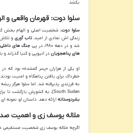
بکشد.
سلوا دوت: قهرمان واقعی و ا
سلوا دوت
، شخصیت اصلی و الهام بخش کت
زندگی اش نمادی از امید،
تاب آوری
و تلاش 
شد و در دهه ۱۹۸۰، در پی
جنگ های داخلی 
های پناهجویان
در اتیوپی و کنیا گذراند و 
او یکی از هزاران «پسر گمشده» بود که در
خطرناک برای یافتن پناهگاه و امنیت بودند. 
South Sudan)، به کشورش بازگشت تا برای مردم خود، به ویژه در زمینه دسترسی به
بشردوستانه
ارائه دهد. داستان او، نمونه ای 
ملاله یوسف زی و اهمیت صدا
اگرچه ملاله یوسف زی شخصیت مستقیمی در ک