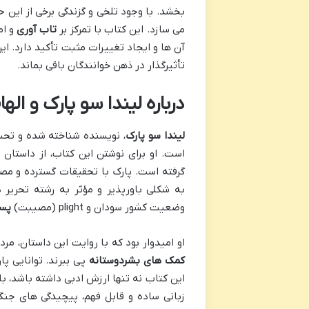
بخشد. با وجود تلخی و گزندگی برخی از این ح
می سازد. این کتاب با تمرکز بر
تاب آوری
و ام
آن ها و ایجاد تغییرات مثبت تأکید دارد. ای
تأثیرگذار در ذهن خوانندگان باقی بماند.
درباره لیندا سو پارک و اله
لیندا سو پارک
، نویسنده شناخته شده و تحسی
است. او برای نوشتن این کتاب، از داستان
گرفته است. پارک با تحقیقات گسترده و مص
به شکلی باورپذیر و مؤثر به رشته تحریر 
وضعیت کشور سودان و plight (مصیبت)
پس
او امیدوار بود که با روایت این داستان، م
کمک های بشردوستانه
پی ببرند. توانایی پ
این کتاب نه تنها ارزش ادبی داشته باشد، بل
زبانی ساده و قابل فهم، پیچیدگی های جنگ