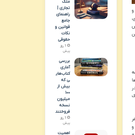
ملک
تجاری |
و
راهنمای
،
جامع
س
قوانین و
نکات
ن
حقوقی
1 روز
پیش
بررسی
آماری
ه
کتاب‌های
ی که
ا
بیش از
ر
۱۰۰
ک
میلیون
نسخه
فروختند
1 روز
ر
پیش
و
اهمیت
ه