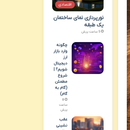
اقتصادی
نورپردازی نمای ساختمان
یک طبقه
5 ساعت پیش
چگونه
وارد بازار
ارز
دیجیتال
شویم؟ |
شروع
مطمئن
(گام به
گام)
8
ساعت
پیش
عقب
نشینی