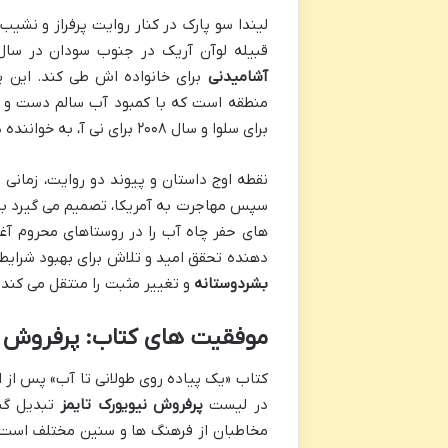
لیندا سو پارک در کنار روایت پرفراز و نشیب
قبیله لوآن آریک در جنوب سودان در سال ۲۰۰۸. نی آ هر روز مجبور است مسافت های طولانی را برای آو
آشامیدنی
برای خانواده اش طی کند. این پ
منطقه است که با کمبود آب سالم دست و پن
برای سلوا و سال ۲۰۰۸ برای نی آ، به خواننده درکی عمیق تر از تداوم مشکلات و در عین حال، امید به تغییر می دهد.
نقطه اوج داستان و پیوند دو روایت، زمانی 
سپس مهاجرت به آمریکا، تصمیم می گیرد به 
های حفر چاه آب را در روستاهای محروم آغا
دهنده تحقق امید و تلاش برای بهبود شرایط
بشردوستانه
و تغییر مثبت را منتقل می کند.
موفقیت های کتاب: پرفروش در 
کتاب «یک پیاده روی طولانی تا آب» پس از ا
در لیست
پرفروش نیویورک تایمز
تبدیل گشت
مخاطبان از فرهنگ ها و سنین مختلف است. س