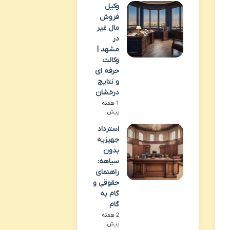
وکیل
فروش
مال غیر
در
مشهد |
وکالت
حرفه ای
و نتایج
درخشان
1 هفته
پیش
استرداد
جهیزیه
بدون
سیاهه:
راهنمای
حقوقی و
گام به
گام
2 هفته
پیش