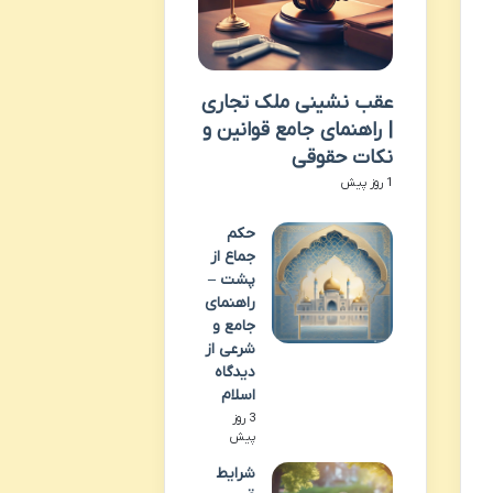
عقب نشینی ملک تجاری
| راهنمای جامع قوانین و
نکات حقوقی
1 روز پیش
حکم
جماع از
پشت –
راهنمای
جامع و
شرعی از
دیدگاه
اسلام
3 روز
پیش
شرایط