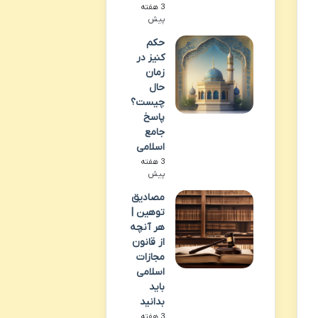
3 هفته
پیش
حکم
کنیز در
زمان
حال
چیست؟
پاسخ
جامع
اسلامی
3 هفته
پیش
مصادیق
توهین |
هر آنچه
از قانون
مجازات
اسلامی
باید
بدانید
3 هفته