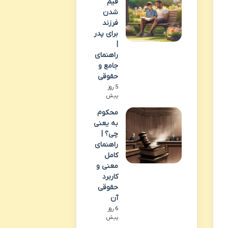
قیم
شدن
فرزند
برای پدر
|
راهنمای
جامع و
حقوقی
5 روز
پیش
محکوم
به یعنی
چی؟ |
راهنمای
کامل
معنی و
کاربرد
حقوقی
آن
6 روز
پیش