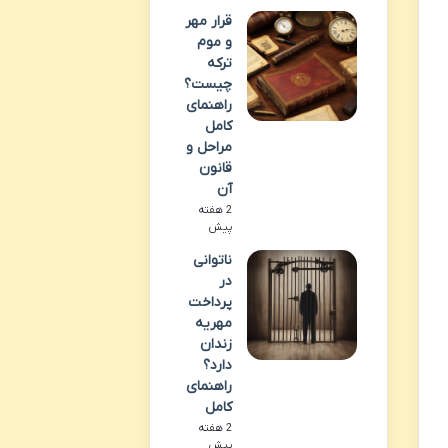
قرار مهر
و موم
ترکه
چیست؟
راهنمای
کامل
مراحل و
قانون
آن
2 هفته
پیش
ناتوانی
در
پرداخت
مهریه
زندان
دارد؟
راهنمای
کامل
2 هفته
پیش