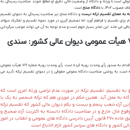
متوفی است تا ورثه و دادگاه از وضعیت مالی دقیق او مطلع شوند. صلاحیت رسیدگی به
صوب ۱۴۰۲، با
دادگاه صلح
است.
جه به معنای تقسیم ترکه نیست
و دادگاه صلح نیز صلاحیت رسیدگی به دعوای تقسیم
لازم برای تقسیم را فراهم آورد، اما تصمیم گیری در مورد نحوه تقسیم و تفکیک سهام،
قی می ماند. این تمایز بسیار مهم است و عدم توجه به آن می تواند موجب سرگردانی
رأی وحدت رویه شماره ۷۱۹ هیأت عمومی دیوان عالی کشور: سندی
برای رفع هرگونه ابهام و سردرگمی، دستگاه قضایی اقدام به صدور رأی وحدت رویه کرده است. رأی وحدت رویه شماره ۷۱۹ هیأت عمومی
ور که در تاریخ ۲۰/۲/۱۳۹۰ صادر شده است، به روشنی صلاحیت دادگاه عمومی حقوقی را در دعوای تقسیم ترکه تأیید می
جع به تقسیم، تقسیم ترکه در صورت عدم تراضی ورثه امری است که
گاه به عمل آید. همین حکم در موردی هم که ترکه منحصر به یک یا
این آراء شعب پنجم و بیست و یکم دیوان عالی کشور که تقسیم ترکه
قوع مال خارج و در صلاحیت دادگاه دانسته به اکثریت آراء صحیح و
منطبق با موازین قانونی است. این رأی طبق ماده ۲۷۰ قانون آیین دادرسی دادگاه های عمومی و انقلاب در امور
ی کشور و دادگاه های سراسر کشور لازم الاتباع است.