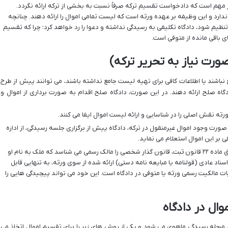
مهم است که دادخواست تقسیم ترکه صرفاً نسبت به بخشی از ترکه ارائه نگردد.
ندارد و این وظیفه بر عهده ورثه است که لیست تمامی اموال را ارائه دهند. چنانچه
ظیم شود، دادگاه تکلیفی به رسیدگی نداشته و دعوا را رد خواهد کرد؛ چرا که تقسیم
ی باقی مانده از متوفی است.
 نباشند یا اطلاعات کافی برای تهیه لیست جامع نداشته باشند، می توانند پیش از طرح
دگاه صلح ارائه دهند. در این صورت، دادگاه صلح اقدام به صورت برداری از اموال و
رثه نقش اصلی را در شناسایی و ارائه لیست اموال ایفا می کنند.
صورت وجود اموال غیرمنقول در ترکه، دادگاه پیش از برگزاری جلسه رسیدگی، از اداره
ی بر این اموال استعلام می نماید.
طبق ماده ۲۲ قانون ثبت، قانون گذار شخصی را مالک رسمی می شناسد که ملک به نام او
اسناد عادی (قولنامه یا مبایعه نامه دستی) ارائه شده از سوی ورثه، به تنهایی قابل
بات مالکیت رسمی ورثه یا متوفی در دادگاه است. این خود می تواند پیچیدگی هایی را
 مرحله رسیدگی ماهوی می شود و یکی از روش های زیر را برای تقسیم اموال اتخاذ می