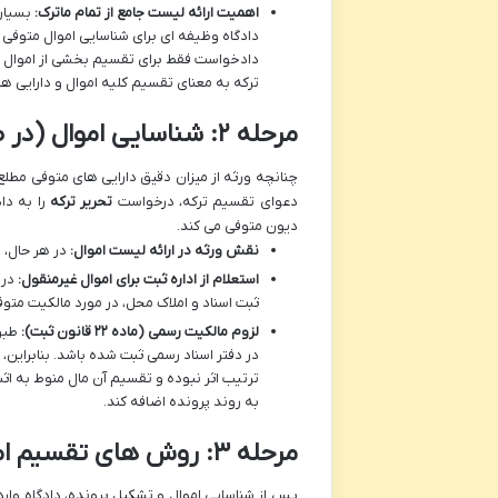
اهمیت ارائه لیست جامع از
تمام
ماترک:
بسیار 
دادگاه وظیفه ای برای شناسایی اموال متوفی 
دادخواست فقط برای تقسیم بخشی از اموال تن
ترکه به معنای تقسیم کلیه اموال و دارایی ها
مرحله ۲: شناسایی اموال (در صورت نیاز به تحریر ترکه)
چنانچه ورثه از میزان دقیق دارایی های متوفی مطلع
دعوای تقسیم ترکه، درخواست
تحریر ترکه
را به دا
دیون متوفی می کند.
نقش ورثه در ارائه لیست اموال:
در هر حال، و
استعلام از اداره ثبت برای اموال غیرمنقول:
در 
ثبت اسناد و املاک محل، در مورد مالکیت متوف
لزوم مالکیت رسمی (ماده ۲۲ قانون ثبت):
در دفتر اسناد رسمی ثبت شده باشد. بنابراین، 
ترتیب اثر نبوده و تقسیم آن مال منوط به اث
به روند پرونده اضافه کند.
مرحله ۳: روش های تقسیم اموال در دادگاه
پس از شناسایی اموال و تشکیل پرونده، دادگاه وارد