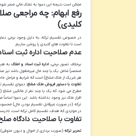
ممکن است نتیجه این دعوا به تملک مالی منجر شود
رفع ابهام: چه مراجعی صلاح
کلیدی)
در خصوص تقسیم ترکه، به دلیل وجود برخی دعاوی م
است تا تفاوت های کلیدی را روشن سازیم.
عدم صلاحیت اداره ثبت اسناد 
برخلاف تصور برخی،
اداره ثبت اسناد و املاک
به هیچ 
منحصراً شامل یک یا چند مال غیرمنقول باشد نیز صا
هر شریک از ملک مشاع) است که شرایط و مراحل خاص خ
تفاوت با دستور فروش ملک مشاع:
دعوای تقسیم ترک
مطرح می شود که یک یا چند نفر از مالکین مشاع (
افراز ملک نیز وجود نداشته باشد. این دعوا اساس
ترکه (در صورت غیرقابل تقسیم بودن مال) محسوب
در مواردی که هدف، تقسیم کامل ترکه است، نادرست 
تفاوت با صلاحیت دادگاه صلح 
تحریر ترکه
(صورت برداری از اموال و دیون متوفی) 