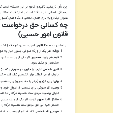
این رأی تاریخی، تأکیدی قاطع بر این مسئله است که
رسیدگی قضایی در دادگاه است و اداره ثبت اسناد و
عنوان یک رویه لازم الاتباع، تمامی دادگاه های کشو
قانون امور حسبی)
بر اساس ماده ۳۰۱ قانون امور حسبی، هر یک از اشخاص ذیل می توانند درخواست تقسیم ترکه را از دادگاه صالح بنمایند:
ورثه:
هر یک از ورثه متوفی، بدون نیاز به مو
قیم هر وارث محجور:
اگر یکی از ورثه، صغیر،
مشخص و حفظ شود.
امین شخص غایب یا جنین:
در صورتی که یکی 
یا ولی او می تواند برای تقسیم ترکه اقدام کند
ولی:
ولی قهری (پدر یا جد پدری) وارث محجور
وصی:
اگر متوفی برای قسمتی از اموال خود وص
اجرای وصیت درخواست تقسیم ترکه را بدهد.
منتقل الیه سهم الارث:
اگر یکی از ورثه سهم 
منتقل الیه نیز حق درخواست تقسیم ترکه را
موصی له:
شخصی که به نفع او وصیت به قسمت