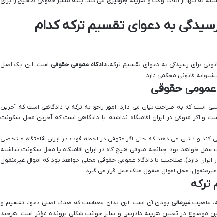
سئله نه تنها از اتلاف وقت و هزینه جلوگیری می کند، بلکه مسیر حقوقی صحیح را برای
سیدگی به دعوای تقسیم ترکه کدام
نونی برای رسیدگی به دعوای تقسیم ترکه،
دادگاه عمومی حقوقی
است. این یک اصل
شتوانه قانونی محکمی دارد.
 عمومی حقوقی
یت، ماده ۱۶۳ قانون امور حسبی است که به صراحت بیان می دارد: امور راجع به ترکه با دادگاهی است که آخرین
 است و اگر متوفی در ایران اقامتگاه نداشته، با دادگاهی است که آخرین محل سکونت
ی کند و نشان می دهد که حتی اگر متوفی در لحظه فوت در ایران اقامتگاه مشخصی
 عمل خواهد بود. چنانچه متوفی هیچ گاه در ایران اقامتگاه یا محل سکونت نداشته
ر ایران دارد)، صلاحیت با دادگاه عمومی حقوقی محلی خواهد بود که اموال غیرمنقول
یرمنقول، محل اموال منقول ملاک عمل قرار می گیرد.
 ترکه
ه، ماهیت
غیرمالی
بودن آن است. این بدان معناست که هدف اصلی دعوا، تقسیم و
ین موضوع در تعیین هزینه دادرسی و سایر جوانب شکلی پرونده مؤثر است. هرچند