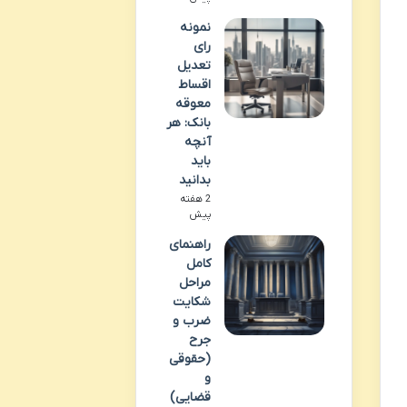
نمونه
رای
تعدیل
اقساط
معوقه
بانک: هر
آنچه
باید
بدانید
2 هفته
پیش
راهنمای
کامل
مراحل
شکایت
ضرب و
جرح
(حقوقی
و
قضایی)