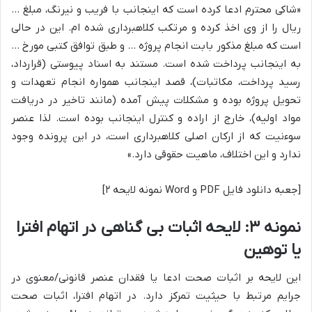
«شاکی محترم ادعا کرده است که اینجانب با فریب و نیرنگ، مبلغ …
ریال را از وی اخذ کرده و مرتکب کلاهبرداری شده ام. این در حالی
است که مبلغ مذکور بابت انجام پروژه … و طبق توافق کتبی مورخ …
به اینجانب پرداخت شده است. مستند به اسناد پیوستی (قرارداد،
رسید پرداخت، مکاتبات)، قصد اینجانب همواره انجام تعهدات و
تحویل پروژه بوده و مشکلات پیش آمده (مانند تاخیر در دریافت
مواد اولیه)، خارج از اراده و کنترل اینجانب بوده است. لذا عنصر
سوءنیت که از ارکان اصلی کلاهبرداری است، در این پرونده وجود
ندارد و این اختلاف، ماهیت حقوقی دارد.»
[جعبه دانلود فایل PDF و Word نمونه لایحه ۲]
نمونه ۳: لایحه اثبات بی گناهی در اتهام افترا
یا توهین
این لایحه بر اثبات صحت ادعا یا فقدان عنصر قانونی/معنوی در
جرایم مرتبط با حیثیت تمرکز دارد. در اتهام افترا، اثبات صحت