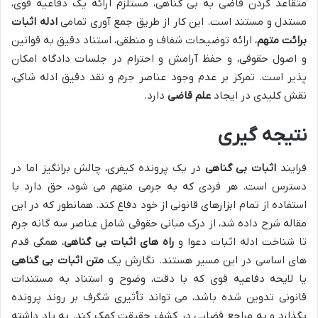
متقاعد کردن قاضی به بی گناهی، مستلزم ارائه یک دفاعیه قوی،
مستدل و مستند است. این کار از طریق جمع آوری تمامی
ادله اثبات
برائت متهم
، ارائه توضیحات شفاف و منطقی، استناد دقیق به قوانین
و اصول حقوقی، و حفظ آرامش و احترام در جلسات دادگاه امکان
پذیر است. تمرکز بر عدم وجود عناصر جرم و نقد دقیق ادله شاکی،
نقش کلیدی در ایجاد
علم قاضی
دارد.
نتیجه گیری
فرایند
اثبات بی گناهی
در یک پرونده کیفری، چالش برانگیز اما در
دسترس است. هر فردی که به جرمی متهم می شود، حق دارد با
استفاده از تمام ابزارهای قانونی از خود دفاع کند. همانطور که در این
مقاله شرح داده شد، از درک مبانی حقوقی شامل عناصر سه گانه جرم
تا شناخت ادله اثبات دعوا و
راه های اثبات بی گناهی
، همگی قدم
های اساسی در این مسیر هستند. نگارش یک
متن اثبات بی گناهی
یا لایحه دفاعیه قوی که با دقت، وضوح و استناد به مستندات
قانونی تدوین شده باشد، می تواند تأثیری شگرف بر روند پرونده
بگذارد و به مراجع قضایی در کشف حقیقت کمک کند. به یاد داشته