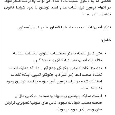
مطلبی که به دیگری نسبت داده شده، می تواند به برائت منجر شود.
در اتهام توهین نیز، اثبات عدم قصد توهین یا نبود شرایط قانونی
توهین، موثر است.
تمرکز اصلی:
اثبات صحت ادعا یا فقدان عنصر قانونی/معنوی.
شامل:
متن کامل لایحه با ذکر مشخصات، عنوان، مخاطب، مقدمه،
دفاعیات اصلی، نقد ادله شاکی و نتیجه گیری.
توضیح نکات کلیدی: چگونگی جمع آوری و ارائه مدارک اثبات
کننده صحت ادعا (در افترا)، یا چگونگی تبیین اینکه کلمات
استفاده شده در عرف، توهین آمیز نبوده یا قصد توهین وجود
نداشته است.
لیست مدارک پیوستی پیشنهادی: مستندات کتبی دال بر
صحت مطلب، شهادت شهود، فایل های صوتی/تصویری، گزارش
های رسمی (در صورت وجود).