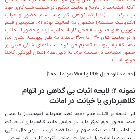
ساعت ۲:۰۰ بامداد در محل وقوع سرقت مشاهده کرده است. حال
آنکه، اینجانب در تاریخ و ساعت مذکور، در شیفت شب کاری خود
در شرکت … (با ارائه گواهی کار و سیستم حضور و غیاب
الکترونیک ضمیمه) مشغول به فعالیت بوده ام. همچنین فیلم
دوربین های مداربسته محل کار اینجانب، تردد و حضور اینجانب
را در ساعت های ۱:۳۰ تا ۳:۰۰ بامداد به طور پیوسته نشان می
دهد که به پیوست تقدیم می گردد. لذا، ادعای شاکی مبنی بر
حضور اینجانب در صحنه جرم، به دلیل عدم امکان فیزیکی، کاملاً
مردود است.
[جعبه دانلود فایل PDF و Word نمونه لایحه ۱]
نمونه ۲: لایحه اثبات بی گناهی در اتهام
کلاهبرداری یا خیانت در امانت
این لایحه بر اثبات عدم وجود قصد مجرمانه (سوءنیت) یا همان
عنصر معنوی جرم تمرکز دارد. در جرایمی مانند کلاهبرداری یا خیانت
در امانت، اثبات اینکه متهم از ابتدا قصد فریب یا بردن مال دیگری
را نداشته، یا امانت را با سوءنیت تصاحب نکرده، کلید برائت است.