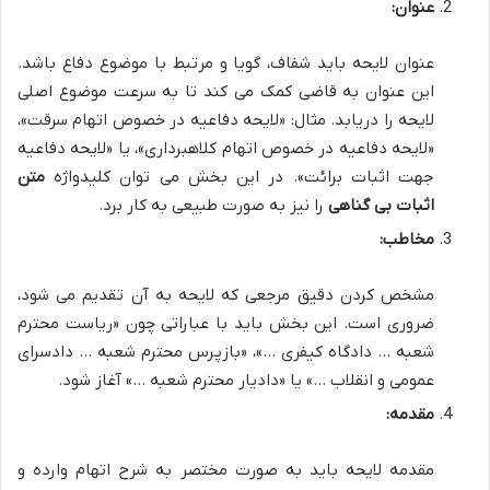
عنوان:
عنوان لایحه باید شفاف، گویا و مرتبط با موضوع دفاع باشد.
این عنوان به قاضی کمک می کند تا به سرعت موضوع اصلی
لایحه را دریابد. مثال: «لایحه دفاعیه در خصوص اتهام سرقت»،
«لایحه دفاعیه در خصوص اتهام کلاهبرداری»، یا «لایحه دفاعیه
جهت اثبات برائت». در این بخش می توان کلیدواژه
متن
اثبات بی گناهی
را نیز به صورت طبیعی به کار برد.
مخاطب:
مشخص کردن دقیق مرجعی که لایحه به آن تقدیم می شود،
ضروری است. این بخش باید با عباراتی چون «ریاست محترم
شعبه … دادگاه کیفری …»، «بازپرس محترم شعبه … دادسرای
عمومی و انقلاب …» یا «دادیار محترم شعبه …» آغاز شود.
مقدمه:
مقدمه لایحه باید به صورت مختصر به شرح اتهام وارده و