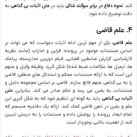
کند.
نحوه دفاع در برابر سوگند شاکی
باید در
متن اثبات بی گناهی
به
دقت توضیح داده شود.
۴. علم قاضی
علم قاضی
یکی از مهم ترین ادله اثبات دعواست که می تواند بر
اساس مستندات موجود در پرونده، قراین و امارات (مانند نظریه
کارشناسی، گزارش ضابطین قضایی، فیلم دوربین مداربسته، پیامک
ها، ایمیل ها، مکالمات ضبط شده) شکل گیرد. وظیفه وکیل و متهم
این است که با ارائه مستندات محکم و استدلال های منطقی، قاضی
را به بی گناهی متهم قانع سازند. قاضی بر اساس مجموعه دلایل و
مستندات، به یقین می رسد و حکم صادر می کند. بنابراین،
متن
اثبات بی گناهی
باید به گونه ای تنظیم شود که به شکل گیری این
علم و یقین در ذهن قاضی کمک کند. ارائه یک دفاعیه منسجم که
تمام ابعاد پرونده را پوشش داده و مستندات را به درستی تبیین
کند، از اهمیت بالایی برخوردار است.