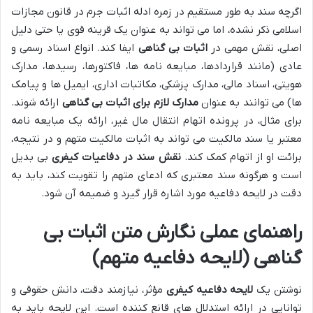
اگرچه سند به طور مستقیم در زمره ادله اثبات جرم در قانون مجازات
اسلامی ذکر نشده، اما می تواند به عنوان یک قرینه قوی یا حتی دلیل
اصلی، نقش مهمی در
اثبات بی گناهی
ایفا کند. انواع اسناد رسمی و
عادی (مانند قراردادها، مبایعه نامه ها، فاکتورها، رسیدها، مدارک
هویتی، اسناد مالی، مدارک پزشکی، مکاتبات اداری، ایمیل ها و پیامک
ها) می توانند به عنوان
مدارک لازم برای اثبات بی گناهی
ارائه شوند.
برای مثال، در پرونده اتهام انتقال مال غیر، ارائه یک مبایعه نامه
معتبر یا سند مالکیت می تواند به اثبات مالکیت متهم و در نتیجه،
برائت او از اتهام کمک کند.
نقش سند در دفاعیات کیفری
بی بدیل
است و هرگونه سند معتبری که ادعای متهم را تقویت کند، باید به
دقت در لایحه دفاعیه مورد اشاره قرار گیرد و ضمیمه آن شود.
راهنمای عملی نگارش متن اثبات بی
گناهی (لایحه دفاعیه متهم)
نوشتن یک
لایحه دفاعیه کیفری
مؤثر، نیازمند دقت، دانش حقوقی و
توانایی در ارائه استدلال های قانع کننده است. این لایحه باید به