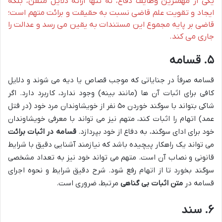
یکی از مهمترین وظایف دفاع، نه تنها ارائه دلایل متقن، بلکه
ایجاد و تقویت علم قاضی نسبت به حقیقت و برائت متهم است؛
قاضی بر پایه مجموع این مستندات به یقین می رسد و عدالت را
جاری می کند.
۵. قسامه
قسامه صرفاً در جنایاتی که موجب قصاص یا دیه می شوند و دلایل
کافی برای اثبات آن ها (مانند بینه) وجود ندارد، کاربرد دارد. اگر
شاکی بتواند با سوگند خوردن ۵۰ نفر از خویشاوندان مرد خود (در قتل
عمد) اتهام را اثبات کند، متهم نیز می تواند با معرفی خویشاوندان
خود برای ادای سوگند، به دفاع از خود بپردازد.
قسامه در اثبات برائت
می تواند یک راهکار پیچیده باشد که نیازمند آشنایی دقیق با شرایط
قانونی و نصاب آن است. متهم می تواند خود نیز به تعداد مشخصی
سوگند بخورد تا از اتهام رفع شود. شرح دقیق شرایط و نحوه اجرای
قسامه در
متن اثبات بی گناهی
مرتبط، ضروری است.
۶. سند