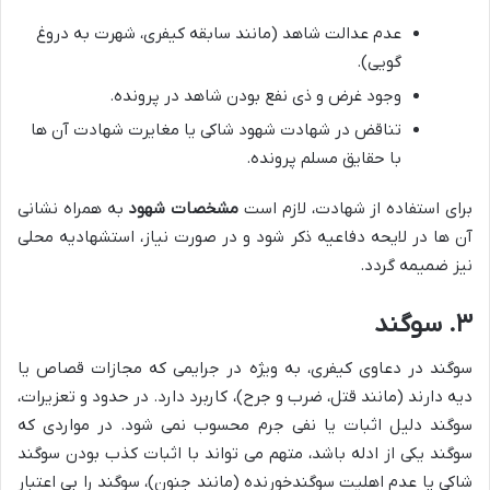
عدم عدالت شاهد (مانند سابقه کیفری، شهرت به دروغ
گویی).
وجود غرض و ذی نفع بودن شاهد در پرونده.
تناقض در شهادت شهود شاکی یا مغایرت شهادت آن ها
با حقایق مسلم پرونده.
برای استفاده از شهادت، لازم است
مشخصات شهود
به همراه نشانی
آن ها در لایحه دفاعیه ذکر شود و در صورت نیاز، استشهادیه محلی
نیز ضمیمه گردد.
۳. سوگند
سوگند در دعاوی کیفری، به ویژه در جرایمی که مجازات قصاص یا
دیه دارند (مانند قتل، ضرب و جرح)، کاربرد دارد. در حدود و تعزیرات،
سوگند دلیل اثبات یا نفی جرم محسوب نمی شود. در مواردی که
سوگند یکی از ادله باشد، متهم می تواند با اثبات کذب بودن سوگند
شاکی یا عدم اهلیت سوگندخورنده (مانند جنون)، سوگند را بی اعتبار