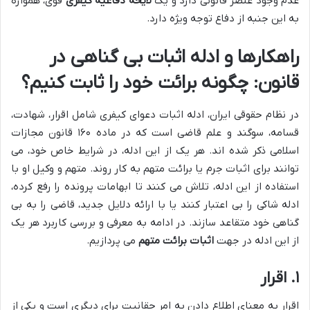
عدم وجود عنصر قانونی دارد و یک
لایحه دفاعیه کیفری
قوی، همواره
به این جنبه از دفاع توجه ویژه دارد.
راهکارها و ادله اثبات بی گناهی در
قانون: چگونه برائت خود را ثابت کنیم؟
در نظام حقوقی ایران، ادله اثبات دعوای کیفری شامل اقرار، شهادت،
قسامه، سوگند و علم قاضی است که در ماده ۱۶۰ قانون مجازات
اسلامی ذکر شده اند. هر یک از این ادله، در شرایط خاص خود، می
توانند برای اثبات جرم یا برائت متهم به کار روند. متهم و وکیل او با
استفاده از این ادله، تلاش می کنند تا ابهامات پرونده را رفع کرده،
ادله شاکی را بی اعتبار کنند یا با ارائه دلایل جدید، قاضی را به بی
گناهی خود متقاعد سازند. در ادامه به معرفی و بررسی کاربرد هر یک
از این ادله در جهت
اثبات برائت متهم
می پردازیم.
۱. اقرار
اقرار به معنای اطلاع دادن به امر حقانیت برای دیگری است و یکی از