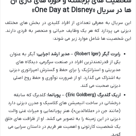
شخصیت های برجسته و حوزه های کاری آن
ها در سریال «One Day at Disney»
این سریال به معرفی تعدادی از افراد کلیدی در بخش های مختلف
دیزنی می پردازد که هر یک وظایف حیاتی و منحصر به فردی دارند.
این شخصیت ها شامل موارد زیر می شوند:
رابرت آیگر (Robert Iger) – مدیر ارشد اجرایی:
آیگر به عنوان
یکی از قدرتمندترین افراد در صنعت سرگرمی، دیدگاه های
مدیریتی و استراتژیک را برای حفظ و گسترش امپراتوری دیزنی
به اشتراک می گذارد. او از ضرورت نوآوری و حفظ روح اصلی
دیزنی صحبت می کند.
اریک گلدبرگ (Eric Goldberg) – پویانما:
گلدبرگ که سابقه
درخشانی در ساخت انیمیشن های کلاسیک و مدرن دیزنی دارد
(مانند جن در «علاءالدین»)، هنر پویانمایی و میراث غنی والت
دیزنی در این زمینه را به تصویر می کشد. او از ظرافت های خلق
یک شخصیت کارتونی و اهمیت هر فریم در داستان سرایی می
گوید.