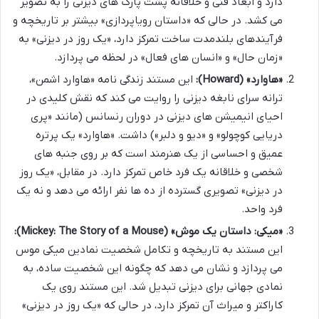
دارد و ابعاد فنی و خلاقانه پشت پارک های دیزنی را به تصویر
می کشد. در حالی که «داستان رویاپردازی» بیشتر بر تاریخچه و
فرآیندهای بلندمدت ساخت تمرکز دارد، «یک روز در دیزنی» به
«زمان حال» و «انسان های فعال» در لحظه می پردازد.
«هاوارد» (Howard):
این مستند زندگی نامه «هاوارد اشمن»،
ترانه سرای نابغه دیزنی را روایت می کند که نقش کلیدی در
احیای انیمیشن های دیزنی در دوران رنسانس (مانند «پری
دریایی کوچولو» و «دیو و دلبر») داشت. «هاوارد» یک پرتره
عمیق و احساسی از یک هنرمند است که بر روی جنبه های
شخصی و خلاقانه یک فرد خاص تمرکز دارد. در مقابل، «یک روز
در دیزنی» تصویری گسترده از ده ها نفر ارائه می دهد و نه یک
فرد واحد.
«میکی: داستان یک موش» (Mickey: The Story of a Mouse):
این مستند به تاریخچه و تکامل شخصیت نمادین میکی موس
می پردازد و نشان می دهد که چگونه این شخصیت ساده، به
نمادی جهانی برای دیزنی تبدیل شد. این مستند روی یک
کاراکتر و میراث آن تمرکز دارد، در حالی که «یک روز در دیزنی»