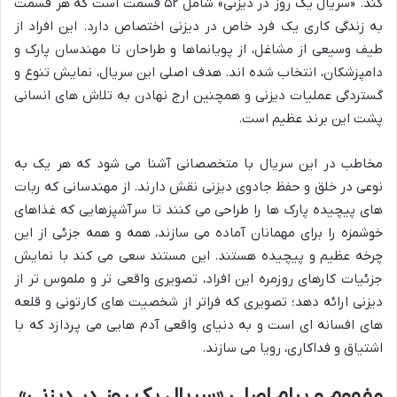
کند. «سریال یک روز در دیزنی» شامل ۵۲ قسمت است که هر قسمت
به زندگی کاری یک فرد خاص در دیزنی اختصاص دارد. این افراد از
طیف وسیعی از مشاغل، از پویانماها و طراحان تا مهندسان پارک و
دامپزشکان، انتخاب شده اند. هدف اصلی این سریال، نمایش تنوع و
گستردگی عملیات دیزنی و همچنین ارج نهادن به تلاش های انسانی
پشت این برند عظیم است.
مخاطب در این سریال با متخصصانی آشنا می شود که هر یک به
نوعی در خلق و حفظ جادوی دیزنی نقش دارند. از مهندسانی که ربات
های پیچیده پارک ها را طراحی می کنند تا سرآشپزهایی که غذاهای
خوشمزه را برای مهمانان آماده می سازند، همه و همه جزئی از این
چرخه عظیم و پیچیده هستند. این مستند سعی می کند با نمایش
جزئیات کارهای روزمره این افراد، تصویری واقعی تر و ملموس تر از
دیزنی ارائه دهد؛ تصویری که فراتر از شخصیت های کارتونی و قلعه
های افسانه ای است و به دنیای واقعی آدم هایی می پردازد که با
اشتیاق و فداکاری، رویا می سازند.
مفهوم و پیام اصلی «سریال یک روز در دیزنی»