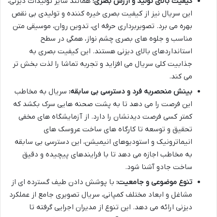
کیفیت بالای تولید و ارزش بصری:
همانند سایر تولیدات دیزنی،
این سریال نیز از کیفیت بصری خیره کننده و تولیدی بی نقص
بهره می برد. تصویربرداری حرفه ای، تدوین روان، موسیقی متن
مناسب و جلوه های بصری چشم نواز، همگی در سطح
استانداردهای بالای دیزنی هستند. این کیفیت بصری به
جذابیت کلی سریال می افزاید و تجربه تماشا را لذت بخش تر
می کند.
بینش منحصربه فرد و دسترسی بی سابقه:
سریال به مخاطب
این فرصت را می دهد تا به پشت صحنه هایی سرک بکشد که
کمتر کسی فرصت دیدنشان را دارد. از آزمایشگاه های مخفی
تحقیق و توسعه تا کارگاه های ساخت عروسک های
انیماترونیک و استودیوهای انیمیشن، این دسترسی بی سابقه
به مخاطب اجازه می دهد تا با فرایندهای پیچیده و دقیق
ساخت جادو آشنا شود.
تنوع موضوعی و جامعیت:
با پوشش دادن طیف گسترده ای از
مشاغل و ابعاد مختلف کمپانی، سریال تصویری جامع از عملکرد
دیزنی ارائه می دهد. این تنوع از مدیران اجرایی گرفته تا