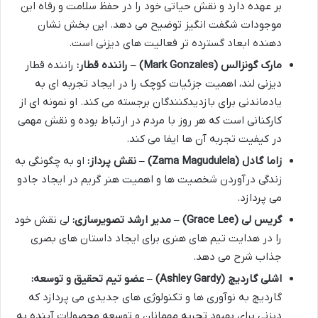
بر عهده دارد و نقش حیاتی خود را در حفظ سلامت و رفاه این
موجودات شگفت انگیز توضیح می دهد. این بخش نشان
دهنده ابعاد گسترده تر فعالیت های دیزنی است.
مارک گونزالس (Mark Gonzales) – راننده قطار:
راننده قطار
دیزنی لند، اهمیت جزئیات کوچک را در ایجاد تجربه ای به
یادماندنی برای بازدیدکنندگان برجسته می کند. او نمونه ای از
کارکنانی است که هر روز با مردم در ارتباط بوده و نقش مهمی
در کیفیت تجربه آن ها ایفا می کند.
زاما گادل (Zama Magudulela) – نقش پرداز:
او به چگونگی به
زندگی درآوردن شخصیت ها و اهمیت هنر گریم در ایجاد جادو
می پردازد.
گریس لی (Grace Lee) – مدیر ارشد تصویرسازی:
لی نقش خود
را در هدایت تیم های هنری برای ایجاد داستان های بصری
جذاب شرح می دهد.
اشلی گاردیچ (Ashley Gardy) – عضو تیم تحقیق و توسعه:
گاردیچ به نوآوری ها و تکنولوژی های جدیدی می پردازد که
دیزنی برای بهبود تجربه مهمانان و توسعه محصولات آینده به