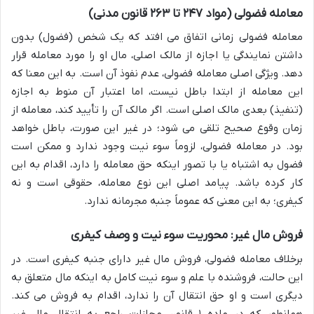
معامله فضولی (مواد ۲۴۷ تا ۲۶۳ قانون مدنی)
معامله فضولی زمانی اتفاق می افتد که یک شخص (فضول) بدون
داشتن نمایندگی یا اجازه از مالک اصلی، مال او را مورد معامله قرار
دهد. ویژگی اصلی معامله فضولی، عدم نفوذ آن است. به این معنا که
این معامله از ابتدا باطل نیست، اما اعتبار آن منوط به اجازه
(تنفیذ) بعدی مالک اصلی است. اگر مالک آن را تأیید کند، معامله از
زمان وقوع صحیح تلقی می شود؛ در غیر این صورت، باطل خواهد
بود. در معامله فضولی، لزوماً سوء نیت وجود ندارد و ممکن است
فضول به اشتباه یا با تصور اینکه حق معامله را دارد، اقدام به این
کار کرده باشد. پیامد اصلی این نوع معامله، حقوقی است و نه
کیفری؛ به این معنی که عموماً جنبه مجرمانه ندارد.
فروش مال غیر: محوریت سوء نیت و وصف کیفری
برخلاف معامله فضولی، فروش مال غیر دارای جنبه کیفری است. در
این حالت، فروشنده با علم و سوء نیت کامل به اینکه مال متعلق به
دیگری است و او حق انتقال آن را ندارد، اقدام به فروش می کند.
همانطور که در ماده ۱ قانون مجازات راجع به انتقال مال غیر