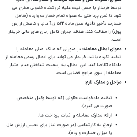
توسط خریدار با حسن نیت علیه فروشنده فضولی مطرح می
شود تا ثمن پرداختی به همراه تمام خسارات وارده (شامل
خسارت تأخیر تأدیه طبق ماده ۵۲۲ ق.آ.د.م. و کاهش ارزش
پول) را مطالبه کند. هدف، جبران کامل زیان های مالی خریدار
است.
دعوای ابطال معامله:
در صورتی که مالک اصلی معامله را
تنفیذ نکرده باشد، خریدار می تواند برای ابطال رسمی معامله از
دادگاه تقاضا کند. این ابطال، به رسمیت شناختن عدم اعتبار
معامله از سوی مراجع قضایی است.
مراحل و مدارک لازم:
تنظیم دادخواست حقوقی (که توسط وکیل متخصص
صورت می گیرد).
ارائه مدارک معامله و اثبات پرداخت ها.
ارجاع به کارشناسی (در صورت نیاز برای تعیین ارزش مال
یا میزان خسارت وارده).