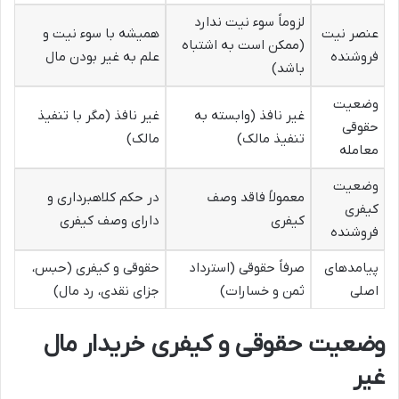
لزوماً سوء نیت ندارد
عنصر نیت
همیشه با سوء نیت و
(ممکن است به اشتباه
فروشنده
علم به غیر بودن مال
باشد)
وضعیت
غیر نافذ (وابسته به
غیر نافذ (مگر با تنفیذ
حقوقی
تنفیذ مالک)
مالک)
معامله
وضعیت
معمولاً فاقد وصف
در حکم کلاهبرداری و
کیفری
کیفری
دارای وصف کیفری
فروشنده
پیامدهای
صرفاً حقوقی (استرداد
حقوقی و کیفری (حبس،
اصلی
ثمن و خسارات)
جزای نقدی، رد مال)
وضعیت حقوقی و کیفری خریدار مال
غیر