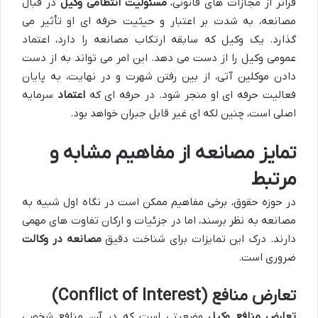
فراتر از مجازات های قانونی،
مسئولیت انتظامی وکیل
در قبال
مصانعه، به شدت بر اعتبار و حیثیت حرفه ای او تأثیر می
گذارد. یک وکیل که سابقه ارتکاب مصانعه را دارد، اعتماد
عمومی وکیل را از دست می دهد. این امر می تواند به از دست
دادن موکلین آتی، از بین رفتن شهرت و در نهایت، به پایان
فعالیت حرفه ای او منجر شود. در حرفه ای که
اعتماد
سرمایه
اصلی است، چنین لکه ای غیر قابل جبران خواهد بود.
تمایز مصانعه از مفاهیم مشابه و
مرتبط
در حوزه حقوق، برخی مفاهیم ممکن است در نگاه اول شبیه به
مصانعه به نظر برسند، اما در جزئیات و ارکان تفاوت های مهمی
دارند. درک این تمایزات برای شناخت دقیق
مصانعه در وکالت
ضروری است.
تعارض منافع (Conflict of Interest)
تعارض منافع وکیل
وضعیتی است که در آن، منافع شخصی