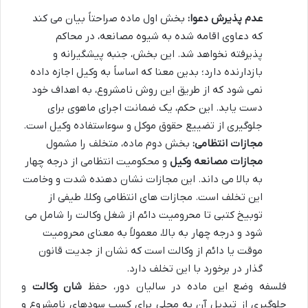
عدم پذیرش دعوا:
بخش اول ماده صراحتاً بیان می کند
که دعاوی اقامه شده به شیوه مصانعه، در محاکم
پذیرفته نخواهد شد. این بخش، جنبه پیشگیرانه و
بازدارنده دارد؛ بدین معنا که اساساً به وکیل اجازه داده
نمی شود که از طریق این روش نامشروع، به اهداف خود
دست یابد. این حکم، یک ضمانت اجرای ماهوی برای
جلوگیری از تضییع حقوق موکل و سوءاستفاده وکیل است.
مجازات انتظامی:
بخش دوم ماده، متخلف را مشمول
مجازات مصانعه وکیل
و محکومیت انتظامی از درجه چهار
به بالا می داند. این مجازات نشان دهنده شدت و وخامت
این تخلف است. مجازات های انتظامی وکلا، طیفی از
توبیخ کتبی تا محرومیت دائم از شغل وکالت را شامل می
شود و درجه چهار به بالا، معمولاً به معنای محرومیت
موقت یا دائم از وکالت است که نشان از جدیت قانون
گذار در برخورد با این تخلف دارد.
فلسفه وضع این ماده در سالیان دور، حفظ
شان وکالت
و
جلوگیری از تبدیل آن به محلی برای کسب سودهای نامشروع و