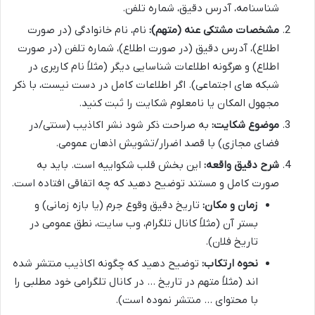
شناسنامه، آدرس دقیق، شماره تلفن.
مشخصات مشتکی عنه (متهم):
نام، نام خانوادگی (در صورت
اطلاع)، آدرس دقیق (در صورت اطلاع)، شماره تلفن (در صورت
اطلاع) و هرگونه اطلاعات شناسایی دیگر (مثلاً نام کاربری در
شبکه های اجتماعی). اگر اطلاعات کامل در دست نیست، با ذکر
مجهول المکان یا نامعلوم شکایت را ثبت کنید.
موضوع شکایت:
به صراحت ذکر شود نشر اکاذیب (سنتی/در
فضای مجازی) با قصد اضرار/تشویش اذهان عمومی.
شرح دقیق واقعه:
این بخش قلب شکواییه است. باید به
صورت کامل و مستند توضیح دهید که چه اتفاقی افتاده است.
زمان و مکان:
تاریخ دقیق وقوع جرم (یا بازه زمانی) و
بستر آن (مثلاً کانال تلگرام، وب سایت، نطق عمومی در
تاریخ فلان).
نحوه ارتکاب:
توضیح دهید که چگونه اکاذیب منتشر شده
اند (مثلاً متهم در تاریخ … در کانال تلگرامی خود مطلبی را
با محتوای … منتشر نموده است).