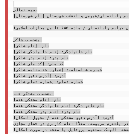
بسمه تعالی

رایم رایانه ای/عمومی و انقلاب شهرستان [نام شهرستان]
موضوع: شکایت کیفری دایر بر نشر اکاذیب در فضای مجازی (ماده 18 قانون جرایم رایانه ای / ماده 746 قانون مجازات اسلامی)

مشخصات شاکی:

نام: [نام شاکی]

نام خانوادگی: [نام خانوادگی شاکی]

نام پدر: [نام پدر شاکی]

کد ملی: [کد ملی شاکی]

شماره شناسنامه: [شماره شناسنامه شاکی]

آدرس: [آدرس دقیق شاکی]

شماره تماس: [شماره تماس شاکی]

مشخصات مشتکی عنه:

نام: [نام مشتکی عنه]

نام خانوادگی: [نام خانوادگی مشتکی عنه]

نام پدر: [نام پدر مشتکی عنه]

آدرس: [آدرس دقیق مشتکی عنه / مجهول المکان]

نام کاربری در فضای مجازی: [نام کاربری مشتکی عنه در پلتفرم مربوطه، مثلاً @ID_Telegram]

ل/صفحه: [لینک مستقیم پروفایل یا صفحه در صورت امکان]