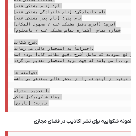
نام: [نام مشتکی عنه]

نام خانوادگی: [نام خانوادگی مشتکی عنه]

نام پدر: [نام پدر مشتکی عنه]

آدرس: [آدرس دقیق مشتکی عنه / مجهول المکان]

شماره تماس: [شماره تماس مشتکی عنه / نامعلوم]

شرح شکایت:

احتراماً به استحضار عالی می رساند:

 واقع نمودند که شامل [شرح دقیق مطالب کذب] بوده است.
ود و...] می باشد که جهت مزید استحضار تقدیم می گردد.
خواسته ها:

 و همچنین اعاده حیثیت از اینجانب را از محضر عالی مستدعی می باشم.
با تجدید احترام

امضاء شاکی/وکیل شاکی

نمونه شکواییه برای نشر اکاذیب در فضای مجازی