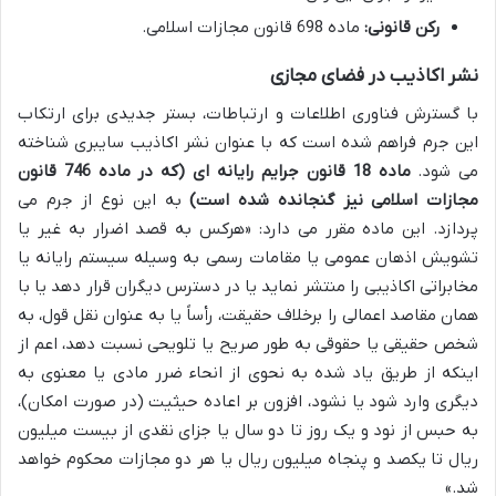
رکن قانونی:
ماده 698 قانون مجازات اسلامی.
نشر اکاذیب در فضای مجازی
با گسترش فناوری اطلاعات و ارتباطات، بستر جدیدی برای ارتکاب
این جرم فراهم شده است که با عنوان نشر اکاذیب سایبری شناخته
می شود.
ماده 18 قانون جرایم رایانه ای (که در ماده 746 قانون
مجازات اسلامی نیز گنجانده شده است)
به این نوع از جرم می
پردازد. این ماده مقرر می دارد: «هرکس به قصد اضرار به غیر یا
تشویش اذهان عمومی یا مقامات رسمی به وسیله سیستم رایانه یا
مخابراتی اکاذیبی را منتشر نماید یا در دسترس دیگران قرار دهد یا با
همان مقاصد اعمالی را برخلاف حقیقت، رأساً یا به عنوان نقل قول، به
شخص حقیقی یا حقوقی به طور صریح یا تلویحی نسبت دهد، اعم از
اینکه از طریق یاد شده به نحوی از انحاء ضرر مادی یا معنوی به
دیگری وارد شود یا نشود، افزون بر اعاده حیثیت (در صورت امکان)،
به حبس از نود و یک روز تا دو سال یا جزای نقدی از بیست میلیون
ریال تا یکصد و پنجاه میلیون ریال یا هر دو مجازات محکوم خواهد
شد.»