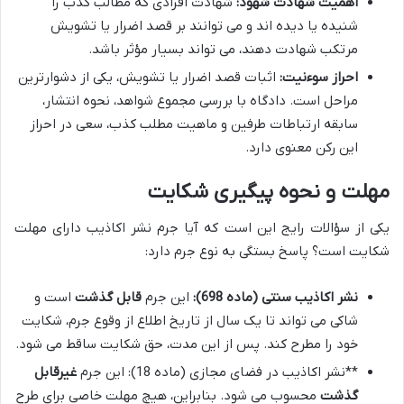
اهمیت شهادت شهود:
شهادت افرادی که مطالب کذب را
شنیده یا دیده اند و می توانند بر قصد اضرار یا تشویش
مرتکب شهادت دهند، می تواند بسیار مؤثر باشد.
احراز سوءنیت:
اثبات قصد اضرار یا تشویش، یکی از دشوارترین
مراحل است. دادگاه با بررسی مجموع شواهد، نحوه انتشار،
سابقه ارتباطات طرفین و ماهیت مطلب کذب، سعی در احراز
این رکن معنوی دارد.
مهلت و نحوه پیگیری شکایت
یکی از سؤالات رایج این است که آیا جرم نشر اکاذیب دارای مهلت
شکایت است؟ پاسخ بستگی به نوع جرم دارد:
نشر اکاذیب سنتی (ماده 698):
این جرم
قابل گذشت
است و
شاکی می تواند تا یک سال از تاریخ اطلاع از وقوع جرم، شکایت
خود را مطرح کند. پس از این مدت، حق شکایت ساقط می شود.
**نشر اکاذیب در فضای مجازی (ماده 18): این جرم
غیرقابل
گذشت
محسوب می شود. بنابراین، هیچ مهلت خاصی برای طرح