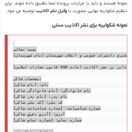
نمونه هستند و باید با جزئیات پرونده شما تطبیق داده شوند. برای
تنظیم شکواییه نهایی، مشورت با
وکیل نشر اکاذیب
توصیه می شود.
نمونه شکواییه برای نشر اکاذیب سنتی
بسمه تعالی

ت محترم دادسرای عمومی و انقلاب شهرستان [نام شهرستان]
موضوع: شکایت کیفری دایر بر نشر اکاذیب (ماده 698 قانون مجازات اسلامی)

مشخصات شاکی:

نام: [نام شاکی]

نام خانوادگی: [نام خانوادگی شاکی]

نام پدر: [نام پدر شاکی]

کد ملی: [کد ملی شاکی]

شماره شناسنامه: [شماره شناسنامه شاکی]

آدرس: [آدرس دقیق شاکی]

شماره تماس: [شماره تماس شاکی]

مشخصات مشتکی عنه:
