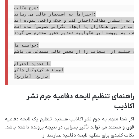
شرح شکایت:

احتراماً به استحضار عالی می رساند:

م به انتشار مطالب/اخبار کذب و خلاف واقعی نموده اند.
جانب در بین همکاران یا ایجاد نگرانی عمومی] شده است.
اهد، به پیوست این شکواییه تقدیم حضور محترم می گردد.
خواسته ها:

ازات قانونی نامبرده و همچنین اعاده حیثیت از اینجانب را از محضر عالی مستدعی می باشم.
با تجدید احترام

امضاء شاکی/وکیل شاکی

راهنمای تنظیم لایحه دفاعیه جرم نشر
اکاذیب
اگر شما متهم به جرم نشر اکاذیب هستید، تنظیم یک لایحه دفاعیه
قوی و مستند می تواند تأثیر بسزایی در نتیجه پرونده داشته باشد.
نکات کلیدی برای تنظیم لایحه دفاعیه عبارتند از: