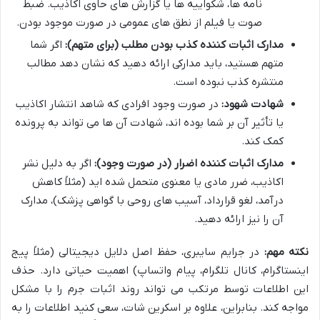
نامه ها، شکواییه ها یا گزارش های حاوی اکاذیب. ضبط
صوت یا فیلم از نطق های عمومی در صورت موجود بودن.
مدارک اثبات کننده کذب بودن مطلب (برای متهم):
اگر شما
متهم هستید، باید مدارکی ارائه دهید که نشان دهد مطالب
منتشره کذب نبوده است.
شهادت شهود:
در صورت وجود افرادی که شاهد انتشار اکاذیب
یا تأثیر آن بر شما بوده اند، شهادت آن ها می تواند به پرونده
کمک کند.
مدارک اثبات کننده اضرار (در صورت وجود):
اگر به دلیل نشر
اکاذیب، ضرر مادی یا معنوی متحمل شده اید (مثلاً کاهش
درآمد، لغو قرارداد، آسیب های روحی با گواهی پزشک)، مدارک
آن را نیز ارائه دهید.
نکته مهم:
در جرایم سایبری، حفظ اصل دلایل دیجیتالی (مثلاً پیج
اینستاگرام، کانال تلگرام، پیام واتساپ) اهمیت حیاتی دارد. حذف
این اطلاعات توسط مرتکب می تواند روند اثبات جرم را با مشکل
مواجه کند. بنابراین، علاوه بر اسکرین شات، سعی کنید اطلاعات را به