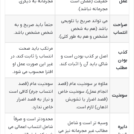
عمل
حقیقت (ممکن است
مجرمانه به دیگری.
مجرمانه نباشد).
می تواند صریح یا تلویحی
صراحت
حتماً باید صریح و به
باشد (هم به شخص
انتساب
شخص مشخص باشد.
مشخص و هم به طور کلی).
مرتکب باید صحت
کذب
اصل بر کذب بودن است و
انتساب را ثابت کند، در
بودن
شاکی باید آن را اثبات کند.
غیر این صورت عمل او
مطلب
افترا محسوب می شود.
علاوه بر سوءنیت عام (قصد
سوءنیت عام (قصد
انجام عمل)، سوءنیت خاص
انتساب جرم) کافی است
سوءنیت
(قصد اضرار یا تشویش
و نیاز به قصد اضرار
اذهان) لازم است.
خاص ندارد.
محدودتر است و صرفاً
وسیه تر است و شامل
دایره
شامل انتساب اعمالی می
مطالب غیر مجرمانه نیز می