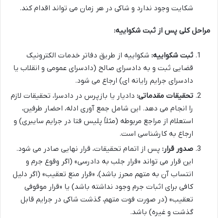
شکایت وجود ندارد و شاکی در هر زمان می تواند اقدام کند.
مراحل کلی پس از ثبت شکواییه:
ثبت شکواییه:
شکواییه از طریق دفاتر خدمات الکترونیک
قضایی ثبت و به دادسرای صالح (دادسرای عمومی و انقلاب یا
دادسرای جرایم رایانه ای) ارجاع می شود.
تحقیقات مقدماتی:
دادیار یا بازپرس در دادسرا، تحقیقات لازم
را انجام می دهد. این شامل جمع آوری ادله، احضار طرفین،
استعلام از مراجع مربوطه (مثلاً پلیس فتا در جرایم سایبری) و
ارجاع به کارشناسی است.
صدور قرار:
پس از اتمام تحقیقات، قرار نهایی صادر می شود.
این قرار می تواند «قرار جلب به دادرسی» (اگر وقوع جرم و
انتساب آن به متهم محرز باشد)، «قرار منع تعقیب» (اگر دلیل
کافی برای اثبات جرم وجود نداشته باشد) یا «قرار موقوفی
تعقیب» (در صورت فوت متهم، گذشت شاکی در جرایم قابل
گذشت و غیره) باشد.