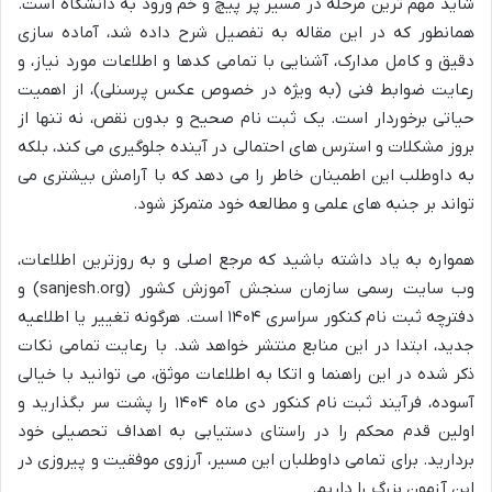
شاید مهم ترین مرحله در مسیر پر پیچ و خم ورود به دانشگاه است.
همانطور که در این مقاله به تفصیل شرح داده شد، آماده سازی
دقیق و کامل مدارک، آشنایی با تمامی کدها و اطلاعات مورد نیاز، و
رعایت ضوابط فنی (به ویژه در خصوص عکس پرسنلی)، از اهمیت
حیاتی برخوردار است. یک ثبت نام صحیح و بدون نقص، نه تنها از
بروز مشکلات و استرس های احتمالی در آینده جلوگیری می کند، بلکه
به داوطلب این اطمینان خاطر را می دهد که با آرامش بیشتری می
تواند بر جنبه های علمی و مطالعه خود متمرکز شود.
همواره به یاد داشته باشید که مرجع اصلی و به روزترین اطلاعات،
وب سایت رسمی سازمان سنجش آموزش کشور (sanjesh.org) و
دفترچه ثبت نام کنکور سراسری ۱۴۰۴ است. هرگونه تغییر یا اطلاعیه
جدید، ابتدا در این منابع منتشر خواهد شد. با رعایت تمامی نکات
ذکر شده در این راهنما و اتکا به اطلاعات موثق، می توانید با خیالی
آسوده، فرآیند ثبت نام کنکور دی ماه ۱۴۰۴ را پشت سر بگذارید و
اولین قدم محکم را در راستای دستیابی به اهداف تحصیلی خود
بردارید. برای تمامی داوطلبان این مسیر، آرزوی موفقیت و پیروزی در
این آزمون بزرگ را داریم.