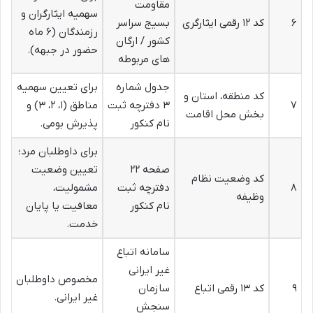
مقاومت
سهمیه ایثارگران و
۶
کد ۱۲ رقمی ایثارگری
بسیج سراسر
رزمندگان (۶ ماه
کشور / ارگان
حضور در جبهه).
های مربوطه
جدول شماره
برای تعیین سهمیه
کد منطقه، استان و
۷
۳ دفترچه ثبت
مناطق (۱، ۲، ۳) و
بخش محل اقامت
نام کنکور
پذیرش بومی.
برای داوطلبان مرد؛
صفحه ۲۲
تعیین وضعیت
کد وضعیت نظام
۸
دفترچه ثبت
مشمولیت،
وظیفه
نام کنکور
معافیت یا پایان
خدمت.
سامانه اتباع
غیر ایرانی
مخصوص داوطلبان
۹
کد ۱۳ رقمی اتباع
سازمان
غیر ایرانی.
سنجش